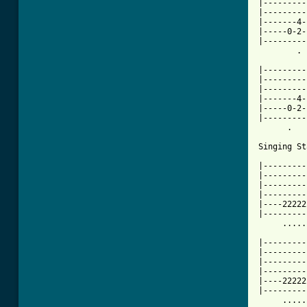
|---------
|---------
|-------4-
|-----0-2-
|---------
	.	   .   .            .	     .   .		   

|---------
|---------
|---------
|-------4-
|-----0-2-
|---------
      .	   .   .		  .	     .   .

Singing St
|---------
|---------
|---------
|---------
|----22222
|---------
     ..........
|---------
|---------
|---------
|---------
|----22222
|---------
     ..........