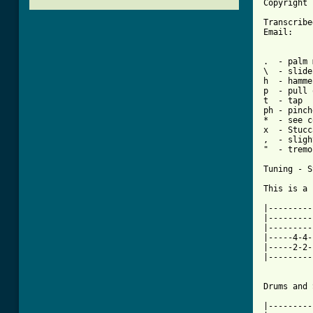
Copyright 
Transcribe
Email:    
.  - palm 
\  - slide
h  - hamme
p  - pull 
t  - tap  
ph - pinch
*  - see c
x  - Stucc
,  - sligh
"  - tremo
Tuning - S
This is a 
|---------
|---------
|---------
|-----4-4-
|-----2-2-
|---------
		   .   .   		  .	
Drums and 
|---------