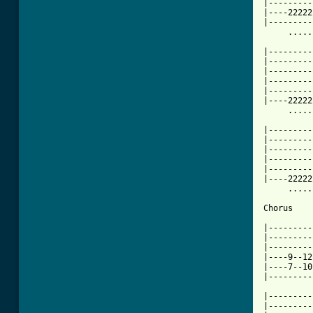
|---------
|----22222
|---------
     .....
|---------
|---------
|---------
|---------
|---------
|----22222
     .....
|---------
|---------
|---------
|---------
|---------
|----22222
     .....
Chorus

|---------
|---------
|---------
|----9--12
|----7--10
|---------
|---------
|---------