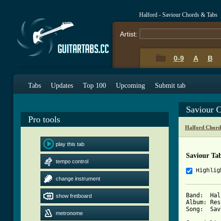
Halford - Saviour Chords & Tabs
Artist:
0-9
A
B
Tabs
Updates
Top 100
Upcoming
Submit tab
Saviour 
Pro tools
Halford Chord
play this tab
Saviour Ta
tempo control
Highlig
change instrument
Band:  Hal
show fretboard
Album: Res
Song:  Sav
metronome