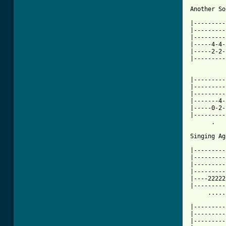
Another So
|---------
|---------
|---------
|-----4-4-
|-----2-2-
|---------
		   .   .            .
|---------
|---------
|---------
|-------4-
|-----0-2-
|---------
      .        .  
Singing Ag
|---------
|---------
|---------
|---------
|----22222
|---------
[ Tab from

|--------
|---------
|---------