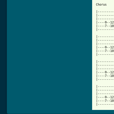
Chorus

|---------
|---------
|---------
|----9--12
|----7--10
|---------
|---------
|---------
|---------
|----9--12
|----7--10
|---------
|---------
|---------
|---------
|----9--12
|----7--10
|---------
|---------
|---------
|---------
|----9--12
|----7--10
|---------