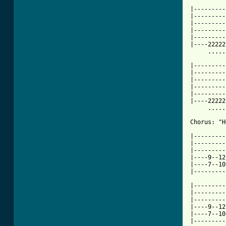
|---------
|---------
|---------
|---------
|---------
|----22222
     ..............
|---------
|---------
|---------
|---------
|---------
|----22222
     .....
Chorus: "H
|---------
|---------
|---------
|----9--12
|----7--10
|---------
|---------
|---------
|---------
|----9--12
|----7--10
|---------