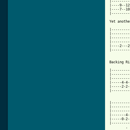
|---------
|----9--12
|----7--10
|---------
Yet anothe
|---------
|---------
|---------
|---------
|----2---2
|---------
	   . . . . . . . 		   . . . 

Backing Ri
|---------
|---------
|---------
|-----4-4-
|-----2-2-
|---------
		   .   .            . 
|---------
|---------
|---------
|-------4-
|-----0-2-
|---------
	.        .   .            .        .   .
