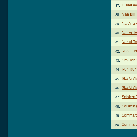
Ljudet Av
37.
Man Blir
38.
Nar Alla
39.
Nar Vi T
40.
Nar Vi Tv
41.
Nr Alla 
42.
Om Hon V
43.
Run Run
44.
Ska Vi A
45.
Ska Vi A
46.
Solsken 
47.
Solsken (
48.
Sommart
49.
Sommarti
50.