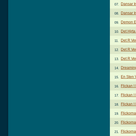
Dansar I
07.
Dansar I
08.
Demon E
09.
Det Hjrt
10.
Det R Ve
11.
Det R Ve
12.
Det R Ve
13.
Dreamin
14.
En Sten 
15.
Flickan 
16.
Flickan I
17.
Flickan I
18.
Flickorn
19.
Flickorn
20.
Flickorn
21.