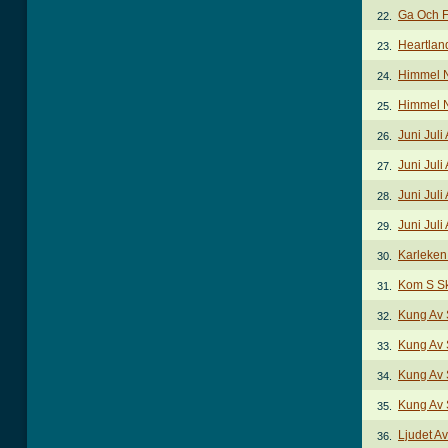
Ga Och F
22.
Heartlan
23.
Himmel 
24.
Himmel N
25.
Juni Juli
26.
Juni Juli
27.
Juni Juli
28.
Juni Juli
29.
Karleken
30.
Kom S Sk
31.
Kung Av
32.
Kung Av 
33.
Kung Av 
34.
Kung Av 
35.
Ljudet Av
36.