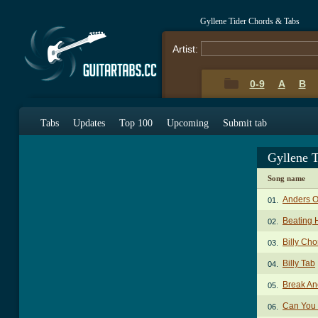
Gyllene Tider Chords & Tabs
Artist:
0-9
A
B
Tabs
Updates
Top 100
Upcoming
Submit tab
Gyllene 
Song name
Anders O
01.
Beating 
02.
Billy Cho
03.
Billy Tab
04.
Break An
05.
Can You
06.