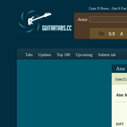
Guns N Roses - Aint It Fu
Artist:
0-9
A
Tabs
Updates
Top 100
Upcoming
Submit tab
Aint
Guns N 
Aint I
     
     
DUFF
