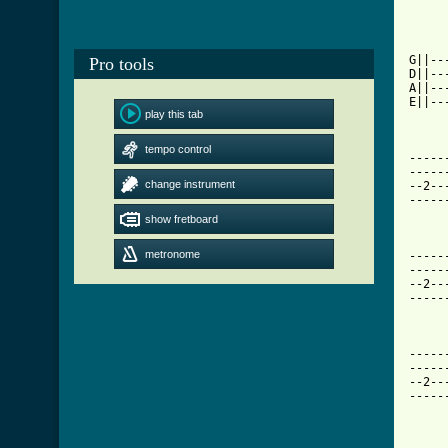
G||--
Pro tools
D||--
A||--
E||--
play this tab
tempo control
-----
-----
change instrument
--2--
-----
show fretboard
metronome
-----
-----
--2--
-----
-----
-----
--2--
-----