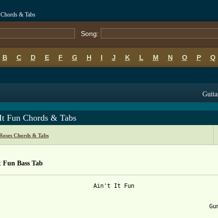
n Chords & Tabs
Song:
B
C
D
E
F
G
H
I
J
K
L
M
N
O
P
Q
Guita
 It Fun Chords & Tabs
Roses Chords & Tabs
t Fun Bass Tab
                            Ain't It Fun                         
                                                              Gun