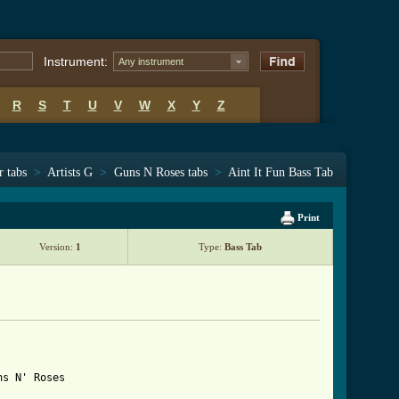
Instrument:
Any instrument
R
S
T
U
V
W
X
Y
Z
r tabs
>
Artists G
>
Guns N Roses tabs
>
Aint It Fun Bass Tab
Print
Version:
1
Type:
Bass Tab
          

s N' Roses
