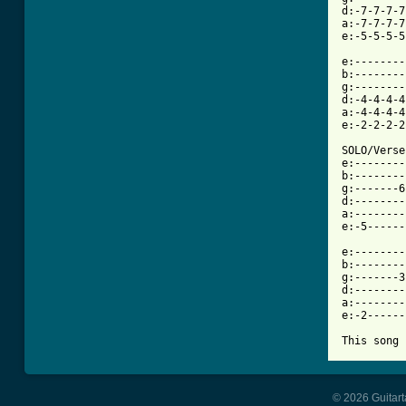
d:-7-7-7-7
a:-7-7-7-7
e:-5-5-5-5
e:--------
b:--------
g:--------
d:-4-4-4-4
a:-4-4-4-4
e:-2-2-2-2
SOLO/Verse

e:--------
b:--------
g:-------6
d:--------
a:--------
e:-5------
e:--------
b:--------
g:-------3
d:--------
a:--------
e:-2------
This song 
© 2026 Guitart