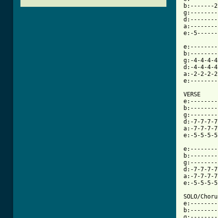
b:-------2
g:--------
d:--------
a:--------
e:-5------
e:--------
b:--------
g:-4-4-4-4
d:-4-4-4-4
a:-2-2-2-2
e:--------
VERSE

e:--------
b:--------
g:--------
d:-7-7-7-7
a:-7-7-7-7
[ Tab from

e:-------
b:--------
g:--------
d:-7-7-7-7
a:-7-7-7-7
e:-5-5-5-5
SOLO/Chorus
e:--------
b:--------
g:--------