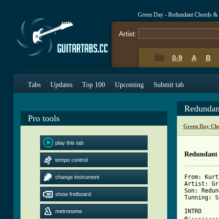
Green Day - Redundant Chords &
Artist:
0-9
A
B
Tabs
Updates
Top 100
Upcoming
Submit tab
Redundan
Pro tools
Green Day Cho
play this tab
Redundant
tempo control
From: Kurt
change instrument
Artist: Gr
Son: Redun
show fretboard
Tunning: S
INTRO

metronome
e:--------