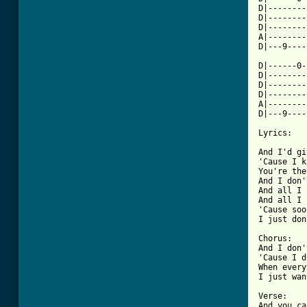
D|--------
D|--------
D|--------
A|--------
D|---9----
D|------0-
D|--------
D|--------
D|--------
A|--------
D|---9----
Lyrics: 

And I'd gi
'Cause I k
You're the
And I don'
And all I 
And all I 
'Cause soo
I just don
Chorus:

And I don'
'Cause I d
When every
I just wan
Verse:

And you ca