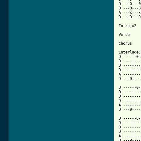
D|---0---0
D|---0---0
A|---x---x
D|---9---9
Intro x2 

Verse

Chorus

Interlude:

D|------0-
D|--------
D|--------
D|--------
A|--------
D|---9----
D|------0-
D|--------
D|--------
D|--------
A|--------
D|---9----
D|------0-
D|--------
D|--------
D|--------
A|--------
D|---9----