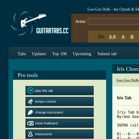
Goo Goo Dolls - Iris Chords & Ta
Artist:
0-9
A
B
Tabs
Updates
Top 100
Upcoming
Submit tab
Iris Chor
Pro tools
Goo Goo Dolls
play this tab
Iris Tab
tempo control
Iris Tab b
change instrument
By:Goo Goo
show fretboard
INTRO (x2):
D|---0---0
metronome
D|---0---0