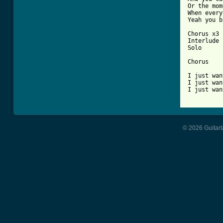
Or the mom
When every
Yeah you b
Chorus x3

Interlude

Solo

Chorus

I just wan
I just wan
I just wan
© 2026 Guitart