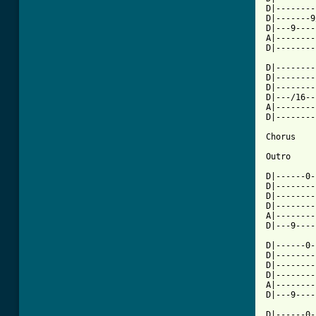
D|--------
D|-------9
D|---9----
A|--------
D|--------
D|--------
D|--------
D|--------
D|---/16--
A|--------
D|--------
Chorus

Outro

D|------0-
D|--------
D|--------
D|--------
A|--------
D|---9----
D|------0-
D|--------
D|--------
D|--------
A|--------
D|---9----
D|------0-