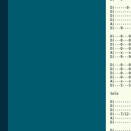
D|------0-
D|--------
D|--------
D|--------
A|--------
[ Tab from

D|---0---
D|---0---0
D|---0---0
D|---0---0
A|---x---x
D|---9---9
D|---0---0
D|---0---0
D|---0---0
D|---0---0
A|---x---x
D|---5---5
Solo

D|--------
D|--------
D|--------
D|---7/12-
A|--------
D|--------
D|--------