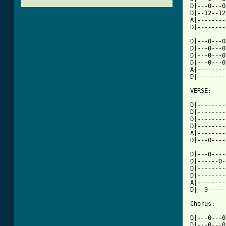
D|---0---0
D|--12--12
A|--------
D|--------
D|---0---0
D|---0---0
D|---0---0
D|---0---0
A|--------
D|--------
VERSE:

D|--------
D|--------
D|--------
D|--------
A|--------
D|---0----
D|---0----
D|------0-
D|--------
D|--------
A|--------
D|--9-----
Chorus:

D|---0---0
D|---0---0