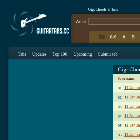
Gigi Chords & Tabs
Artist:
0-9
A
B
Tabs
Updates
Top 100
Upcoming
Submit tab
Gigi Cho
Song name
11 Janua
01.
11 Januar
02.
11 Januar
03.
11 Januar
04.
11 Januar
05.
11 Janua
06.