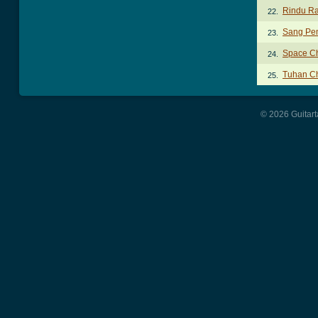
Rindu Ra
22.
Sang Pe
23.
Space C
24.
Tuhan C
25.
© 2026 Guitart