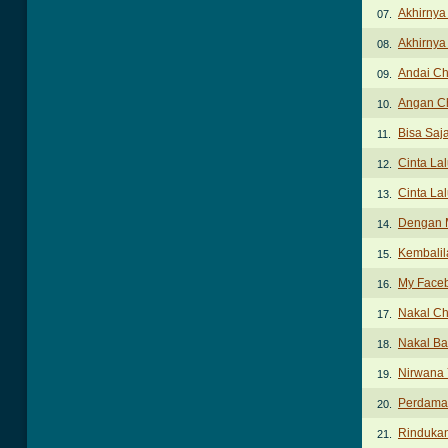
Akhirnya
07.
Akhirnya
08.
Andai Ch
09.
Angan C
10.
Bisa Saj
11.
Cinta La
12.
Cinta Lal
13.
Dengan 
14.
Kembalil
15.
My Face
16.
Nakal Ch
17.
Nakal Ba
18.
Nirwana 
19.
Perdama
20.
Rinduka
21.