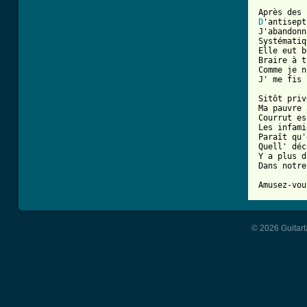
D
'antisept
J'abandonn
Systématiq
Elle eut b
Braire à t
Comme je n
J' me fis 
Sitôt priv
Ma pauvre 
Courrut es
Les infami
Paraît qu'
Quell' déc
Y a plus d
Dans notre
© 2026 Guitart