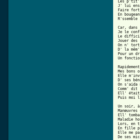
Les p'tit'
J' lui ens
Faire fort
En bougean
[ Tab from

Car, dans
Je le conf
Le diffici
Jouer des 
On n' tort
D' la mêm'
Pour un dr
Un fonctio
Rapidement
Mes bons o
Elle m'inv
D' ses bén
On s'aida 
Comm' dit 
Ell' était
Puis moi l
Un soir, à
Manœuvres 
Ell' tomba
Maladie ho
Lors, en t
En fille p
Elle me pa
De ses mic