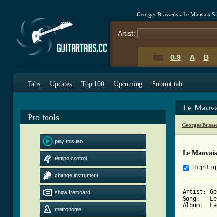
Georges Brassens - Le Mauvais Su
Artist:
0-9
A
B
Tabs
Updates
Top 100
Upcoming
Submit tab
Le Mauva
Pro tools
Georges Brass
play this tab
Le Mauvais
tempo control
Highlig
change instrument
Artist:	Georges Brassens

show fretboard
Song:	Le mauvais sujet repenti

Album:	La mauvaise réputation 

metronome