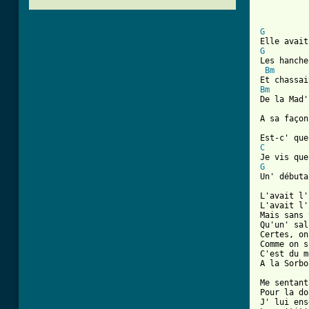
G
G

Les hanche
Bm
Bm

De la Mad'
A sa façon
C
G
Un' débuta
L'avait l'
L'avait l'
Mais sans 
Qu'un' sal
Certes, on
Comme on s
C'est du m
A la Sorbo
Me sentant
Pour la do
J' lui ens