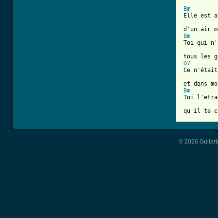
Bm
Elle est a
Bm
Toi qui n'
D7
Ce n'était
Bm
Toi l'etra
qu'il te c
© 2026 Guitart