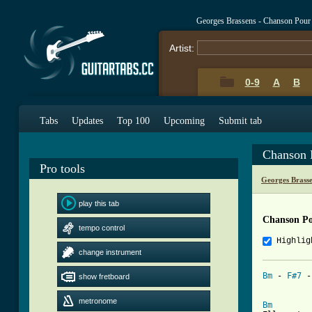
Georges Brassens - Chanson Pour
Artist:
0-9
A
B
Tabs
Updates
Top 100
Upcoming
Submit tab
Chanson 
Pro tools
Georges Brass
play this tab
Chanson Po
tempo control
Highlig
change instrument
Bm
 - 
F#7
 -
show fretboard
metronome
Bm