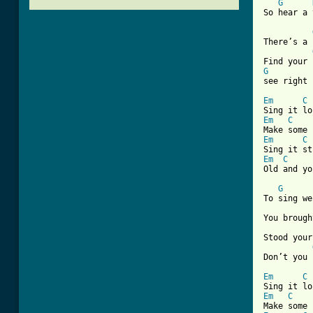
G
So hear a 
There’s a 
G
see right 
Em
C
Em
C
Em
C
Em
C
[ Tab from
G
To sing we
You brough
Stood your
Don’t you 
Em
C
Em
C