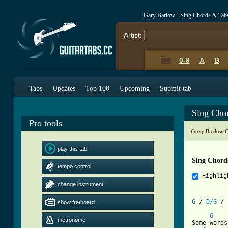
Gary Barlow - Sing Chords & Tab
Artist:
0-9
A
B
Tabs
Updates
Top 100
Upcoming
Submit tab
Sing Cho
Pro tools
Gary Barlow C
play this tab
Sing Chord
tempo control
Highlig
change instrument
G
 / 
D/G
 / 
show fretboard
G
metronome
Some words