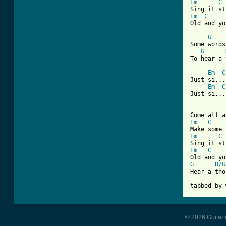
Em
C
Em
C
Old and yo
G
Some words
G
To hear a 
Em
C
Just si...
Em
C
Just si...
Em
C
Em
C
Em
C
G
D/G
Hear a tho
tabbed by 
© 2026 Guitart