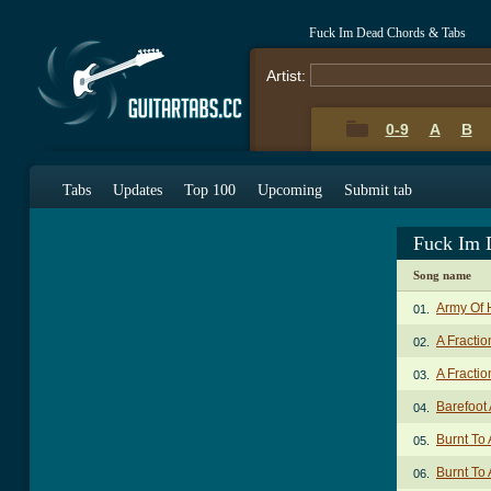
Fuck Im Dead Chords & Tabs
Artist:
0-9
A
B
Tabs
Updates
Top 100
Upcoming
Submit tab
Fuck Im 
Song name
Army Of 
01.
A Fractio
02.
A Fractio
03.
Barefoot
04.
Burnt To
05.
Burnt To 
06.