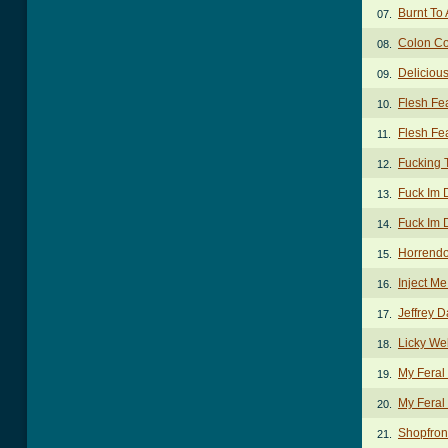
Burnt To 
07.
Colon C
08.
Deliciou
09.
Flesh Fe
10.
Flesh Fea
11.
Fucking 
12.
Fuck Im 
13.
Fuck Im 
14.
Horrendo
15.
Inject Me
16.
Jeffrey 
17.
Licky We
18.
My Feral
19.
My Feral 
20.
Shopfron
21.