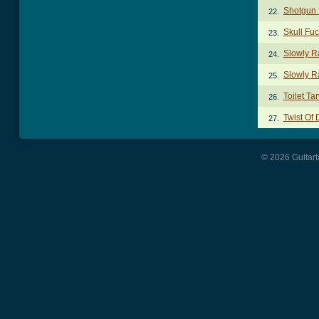
Shotgun F
22.
Skull Fu
23.
Slowly R
24.
Slowly R
25.
Toilet Ta
26.
Twist Of
27.
© 2026 Guitart