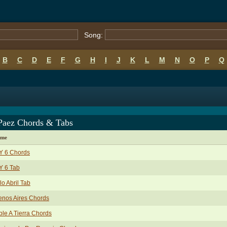
Song:
B
C
D
E
F
G
H
I
J
K
L
M
N
O
P
Q
 Paez Chords & Tabs
ame
Y 6 Chords
Y 6 Tab
lo Abril Tab
enos Aires Chords
le A Tierra Chords