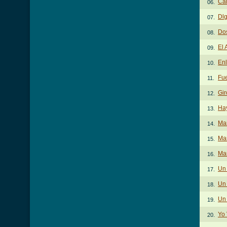
Ca
06.
Dl
07.
Do
08.
El
09.
En
10.
Fu
11.
Gir
12.
Ha
13.
Mar
14.
Mar
15.
Mar
16.
Un
17.
Un 
18.
Un 
19.
Yo 
20.