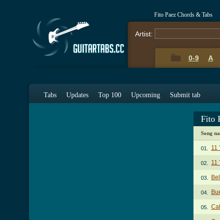
Fito Paez Chords & Tabs
Artist:
0-9
A
Tabs
Updates
Top 100
Upcoming
Submit tab
Fito
Song n
11 
01.
11 
02.
Bel
03.
Bu
04.
Cab
05.