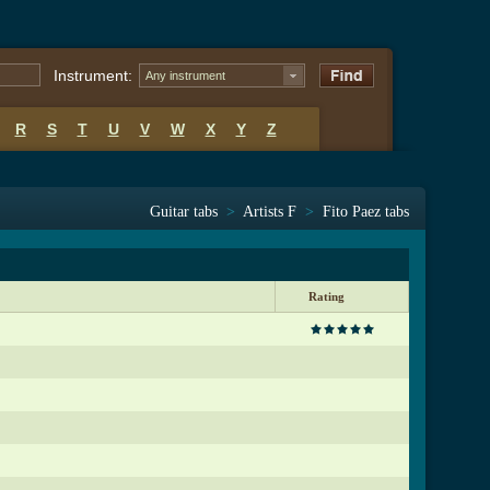
Instrument:
Any instrument
R
S
T
U
V
W
X
Y
Z
Guitar tabs
>
Artists F
>
Fito Paez tabs
Rating