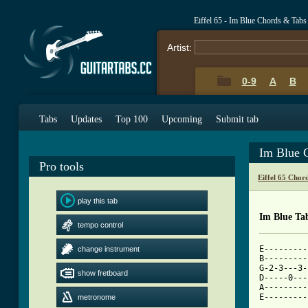
Eiffel 65 - Im Blue Chords & Tabs
Artist:
0-9
A
B
Tabs
Updates
Top 100
Upcoming
Submit tab
Im Blue 
Pro tools
Eiffel 65 Chor
play this tab
Im Blue Ta
tempo control
E---------
change instrument
B---------
G-2-3---3-
show fretboard
D-----0---
A---------
metronome
[ Tab from