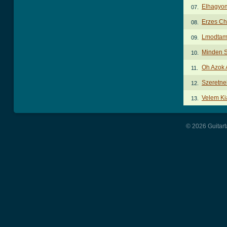
Elhagyom
07.
Erzes Ch
08.
Lmodtam 
09.
Minden S
10.
Oh Azok 
11.
Szeretne
12.
Velem Ki
13.
© 2026 Guitart