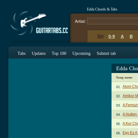
Edda Chords & Tabs
Artist:
0-9
A
B
Tabs
Updates
Top 100
Upcoming
Submit tab
Edda Cho
Song name
Alom Ch
01.
Amikor 
02.
A Femszi
03.
A Hutlen
04.
A Kor Ch
05.
Egy Ez A
06.