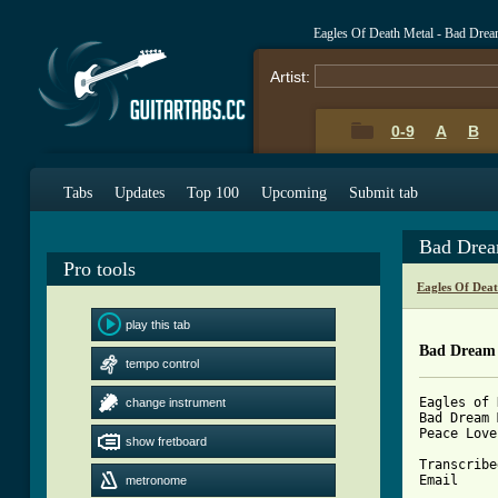
Eagles Of Death Metal - Bad Dr
Artist:
0-9
A
B
Tabs
Updates
Top 100
Upcoming
Submit tab
Bad Dre
Pro tools
Eagles Of Dea
play this tab
Bad Dream
tempo control
Eagles of 
change instrument
Bad Dream 
Peace Love
show fretboard
Transcribed by	: Ia
Email		: ian@frogloft.com

metronome