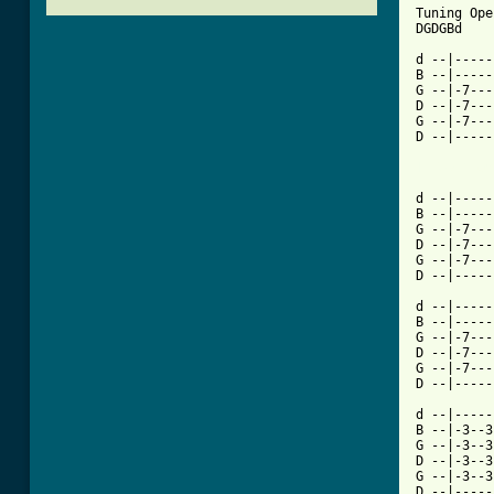
Tuning Ope
DGDGBd

d --|-----
B --|-----
G --|-7---
D --|-7---
G --|-7---
D --|-----
[ Tab from

         
d --|-----
B --|-----
G --|-7---
D --|-7---
G --|-7---
D --|-----
d --|-----
B --|-----
G --|-7---
D --|-7---
G --|-7---
D --|-----
d --|-----
B --|-3--3
G --|-3--3
D --|-3--3
G --|-3--3
D --|-----