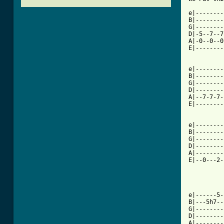
e|--------
B|--------
G|--------
D|-5--7--7
A|-0--0--0
E|--------
e|--------
B|--------
G|--------
D|--------
A|--7-7-7-
E|--------
e|--------
B|--------
G|--------
D|--------
A|--------
E|--0---2-
[ Tab from

e|------5
B|---5h7--
G|--------
D|--------
A|--------