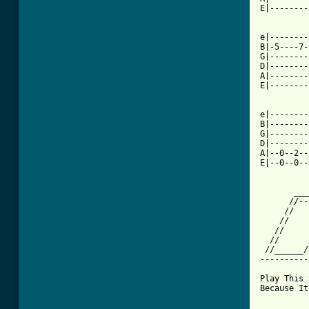
E|--------
e|--------
B|-5----7-
G|--------
D|--------
A|--------
E|--------
          
          
e|--------
B|--------
G|--------
D|--------
A|--0--2--
E|--0--0--
       ___
      //--
     //   
    //    
   //     
  //      
 //______/
----------
Play This 
Because It