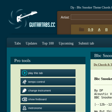
Dp - Bbc Snooker Theme Chords 
Artist:
0-9
A
B
Tabs
Updates
Top 100
Upcoming
Submit tab
Bbc Snoo
Pro tools
Dp Chords & T
play this tab
Bbc Snooke
tempo control
By DP 

change instrument
Acoustic V
BBC Snooke
show fretboard
|--12b--12
metronome
We Put thi