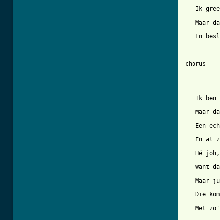
   Ik gree
   Maar da
   En besl
chorus

   Ik ben 
   Maar da
   Een ech
   En al z
   Hé joh,
   Want da
   Maar ju
   Die kom
   Met zo'