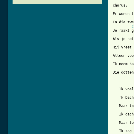
chorus:

          
Er wonen t
          
En die twe
C
Je raakt g
Als je het
Hij vreet 
Alleen voo
Ik noem ha
Die dotten
[ Tab from
   Ik voel
   'k Dach
   Maar to
   Ik dach
   Maar to
   Ik zag 