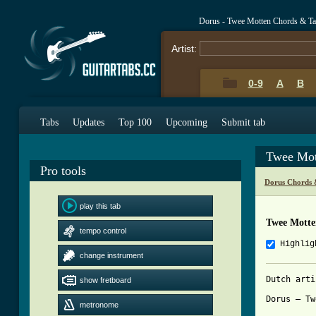
Dorus - Twee Motten Chords & T
Artist:
0-9
A
B
Tabs
Updates
Top 100
Upcoming
Submit tab
Twee Mot
Pro tools
Dorus Chords 
play this tab
Twee Motte
tempo control
Highlig
change instrument
Dutch arti
show fretboard
Dorus – Tw
metronome