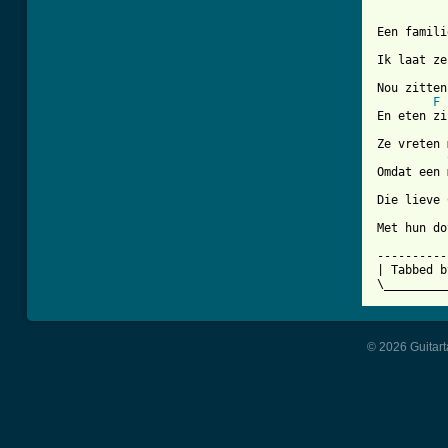
          
Een famili
          
Ik laat ze
Nou zitten
F
En eten zi
Ze vreten 
Omdat een 
Die lieve 
Met hun do
----------
| Tabbed b
\_________
© 2026 Guitart