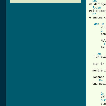
Dm7
mi dipinge
F#dim
Poi d'impr
D7
e incominc
Edim
Dm
 
       Vol
G
       can
       Nel
F
       fel
Am
  E volavo
          
  piu' in 
          
  mentre i
  lontano 
Fm
  Una musi
Dm
 
       Vol
G
C
       can