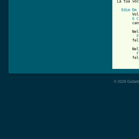
La tua voc
Edim
Dm
 
       Vol
G
C
       can
       Nel
F
       fel
       Nel
F
       fel
© 2026 Guitart