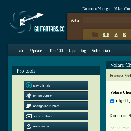
Domenico Modugno - Volare Chor
Artist:
0-9
A
B
Tabs
Updates
Top 100
Upcoming
Submit tab
Volare C
Pro tools
Domenico Mod
play this tab
Volare Cho
tempo control
Highlig
change instrument
Domenico M
show fretboard
C
metronome
Penso che 