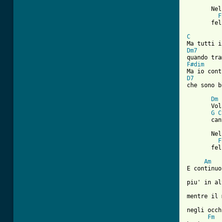
       Nel
F
[ Tab from
C
Dm7
F#dim
D7
che sono b
Dm
 
       Vol
G
C
       can
       Nel
F
       fel
Am
E continuo
          
piu' in al
          
mentre il 
negli occh
Fm