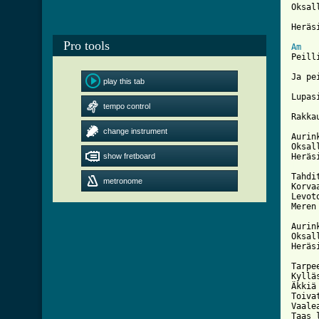
Oksal
Heräs
Pro tools
Am

Peill
Ja pe
play this tab
Lupas
tempo control
Rakka
change instrument
Aurin
Oksal
show fretboard
[ Tab

Tahdi
metronome
Korva
Levot
Meren
Aurin
Oksal
Heräs
Tarpe
Kyllä
Äkkiä
Toiva
Vaale
Taas l