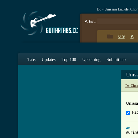
Do - Unissasi Laulelet Cho
Artist:
0-9
A
Tabs
Updates
Top 100
Upcoming
Submit tab
Uniss
Do Chor
Unissa
Hi
Am

Aurin