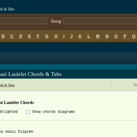
rds & Tabs
Song:
B
C
D
E
F
G
H
I
J
K
L
M
N
O
P
Q
asi Laulelet Chords & Tabs
Ve
ds & Tabs
si Laulelet Chords
ghlighted
Show chords diagrams
ko nousi hiipien
