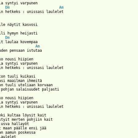
la syntyi varpunen

Dm
Am
in hetkeks : unissasi laulelet

ile näytit kasvosi

ili hymyn heijasti

Dm
it laulaa kovempaa

Am
uden pensaan istutaa

ko nousi hiipien

la syntyi varpunen

 from: https://www.guitartabs.cc/tabs/d/do/unissasi_laulelet_crd
ton tuuli kuikasi

asi maailman ihmeitä

on tuuli uteliaan korvaan

 pohjan salaisuudet paljasti

ko nousi hiipien

la syntyi varpunen

in hetkeks : unissasi laulelet

eki kultaa löysit kait

styit merten pohjiin kait

 usva hallayöt

t maan päälle ensi jää

an aamun poskessa

aulelet
