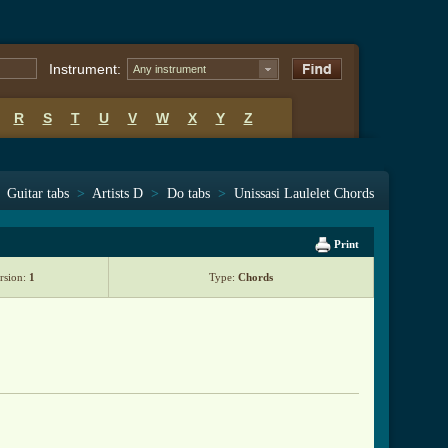
Instrument:
Any instrument
R
S
T
U
V
W
X
Y
Z
Guitar tabs
>
Artists D
>
Do tabs
>
Unissasi Laulelet Chords
Print
rsion:
1
Type:
Chords