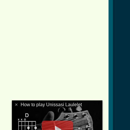
.html ]
×
How to play Unissasi Laulelet