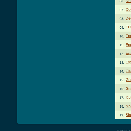
De
06.
Dec
07.
Dec
08.
El
09.
En
10.
Ene
11.
Esc
12.
Esc
13.
Gir
14.
Gri
15.
Gri
16.
Igu
17.
Mon
18.
Sin
19.