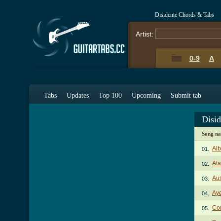
Disidente Chords & Tabs
Artist:
0-9
A
Tabs
Updates
Top 100
Upcoming
Submit tab
Disi
Song n
Alb
01.
Ata
02.
Au
03.
Ay
04.
Co
05.