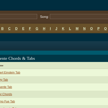
Song:
B
C
D
E
F
G
H
I
J
K
L
M
N
O
P
Q
dente Chords & Tabs
ame
ert Einstein Tab
ry Tab
sente Tab
er Chords
mo Fue Tab