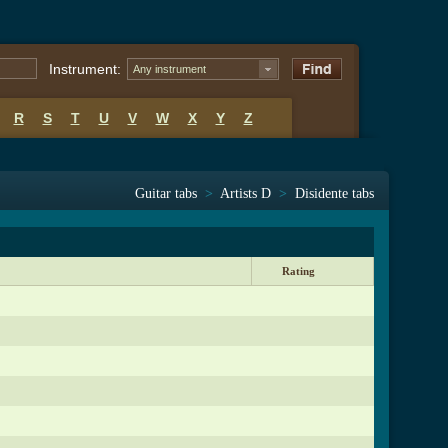
Instrument:
Any instrument
R
S
T
U
V
W
X
Y
Z
Guitar tabs
>
Artists D
>
Disidente tabs
Rating