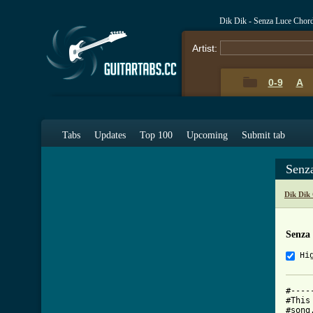
Dik Dik - Senza Luce Chor
Artist:
0-9
A
Tabs
Updates
Top 100
Upcoming
Submit tab
Senz
Dik Dik
Senza
Hi
#----
#This
#song