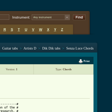
Instrument:
Any instrument
R
S
T
U
V
W
X
Y
Z
Guitar tabs
>
Artists D
>
Dik Dik tabs
>
Senza Luce Chords
Print
Version:
1
Type:
Chords
---------#

n of the #

esearch. #
