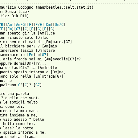
-----------------------------------------------------------------
Maurizio Codogno (mau@beatles.cselt.stet.it)

e: Senza luce}

 from: https://www.guitartabs.cc/tabs/d/dik_dik/senza_luce_crd.h
/B
][
Am
][
Am/G
][
F
][
F/E
][
Dm
][
Dm/C
]

/F
][
Em
][
G7
][
C
][
F
][
G
][
F
][
G
]

Han spento gi? la [Am]luce

son rimasto solo [Dm]io

e mi sento il mal di [Em]mare.[G7]

Il bicchiere per? ? [Am]mio

cameriere lascia [Dm]stare

camminare io [
Em
]so[
G7
]

l'aria fredda sai mi [Am]sveglie[C7]r?

oppure dormi[Dm7]r?...

uardo las[C]s? la [Am]notte

quanto spazio intorno a [Dm]me,

sono solo nella [Em]strada[G7]

o, no

qualcuno 
C
'[
C
]?.[
G7
]

ire una parola

r? quello che vuoi.

n le somigli molto

ei come lei.

prendi la mia mano

mina insieme a me,

o viso adesso ? bello

i bella come lei.

o lass? la notte

o spazio intorno a me,

solo nella strada
