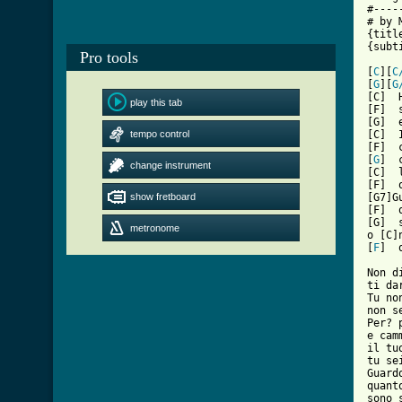
#----
# by 
{titl
Pro tools
[ Tab

[
C
][
C
[
G
][
G
[C]  
play this tab
[F]  
[G]  
tempo control
[C]  
[F]  
[
G
]  
change instrument
[C]  
[F]  
show fretboard
[G7]G
[F]  
[G]  
metronome
o [C]n
[
F
]  
Non d
ti da
Tu no
non s
Per? 
e cam
il tu
tu se
Guard
quant
sono 