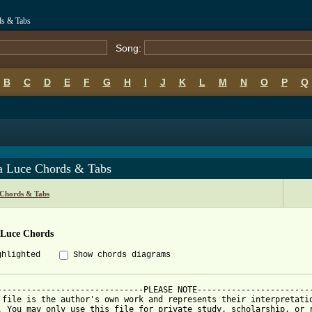
ds & Tabs
Song:
B
C
D
E
F
G
H
I
J
K
L
M
N
O
P
Q
a Luce Chords & Tabs
 Chords & Tabs
 Luce Chords
ghlighted
Show chords diagrams
------------------------------PLEASE NOTE------------------------
 file is the author's own work and represents their interpretatio
. You may only use this file for private study, scholarship, or r