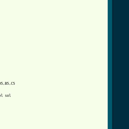
5,B5,C5

html ]