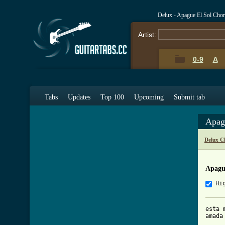
Delux - Apague El Sol Cho
Artist:
0-9
A
Tabs
Updates
Top 100
Upcoming
Submit tab
Apag
Delux C
Apagu
Hi
esta 
amada