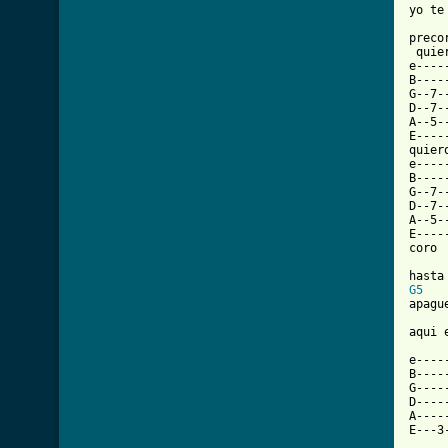
yo te 
precor
 quie
e----
B----
G--7-
D--7-
A--5-
E----
quier
e----
B----
G--7-
D--7-
A--5-
E----
coro

G5
apagu
aqui 
e----
B----
G----
D----
A----
E---3