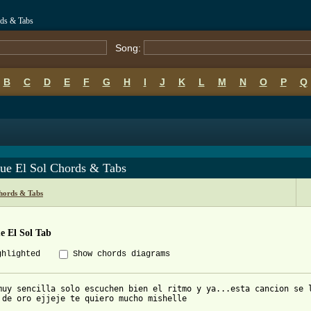
rds & Tabs
Song:
B
C
D
E
F
G
H
I
J
K
L
M
N
O
P
Q
ue El Sol Chords & Tabs
hords & Tabs
e El Sol Tab
ghlighted
Show chords diagrams
muy sencilla solo escuchen bien el ritmo y ya...esta cancion se l
 de oro ejjeje te quiero mucho mishelle
