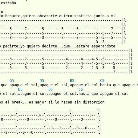
extraño

o

ro besarte,quiero abrazarte,quiero sentirte junto a mi

---------------------------------------------------------|l

---------------------------------------------------------|l

-----5------7-------5--------5------5---------------7----|l

-----5------7-------5--------5------5--------5--5---7----|l

-----3------5-------3--------7------3--------5--5---5----|l

---------------------------------------------3--3--------|l

o pedirte,yo quiero decirte...que...estare esperandote

------------------------------------------------------------|l

------------------------------------------------------------|l

-----5------7-------5----------4------4----4-5--5-----------|l

-----5------7-------5----------4------4----4-5--5----5------|l

-----3------5-------3----------2------2----2-3--3----5------|l

-----------------------------------------------------3------|l

G5
D5
B5
C5
D5
B5
C5
e el sol,apague el sol,apague el sol,hasta que apague el sol

es el break...es mejor si lo hacen sin distorcion

--------l------------l-----------l-----------|l

-----3--l---------3--l--------3--l--------3--|l

-0------l----0-------l----0------l----0------|l

--------l------------l-----------l-----------|l

--------l------------l--3---3----l--0---0----|l

---3----l--0---0-----l-----------l-----------|l
