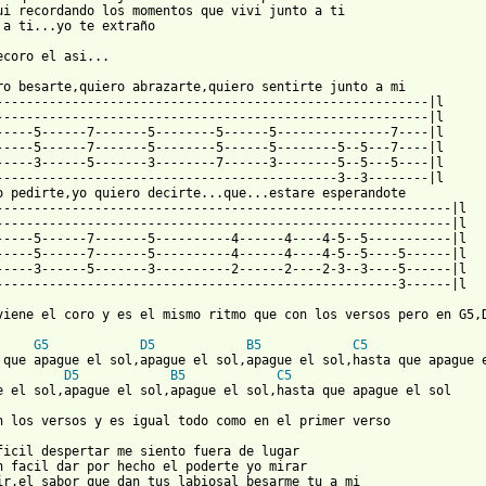
ui recordando los momentos que vivi junto a ti

 a ti...yo te extraño

ecoro el asi...

ro besarte,quiero abrazarte,quiero sentirte junto a mi

---------------------------------------------------------|l

---------------------------------------------------------|l

-----5------7-------5--------5------5---------------7----|l

-----5------7-------5--------5------5--------5--5---7----|l

-----3------5-------3--------7------3--------5--5---5----|l

---------------------------------------------3--3--------|l

o pedirte,yo quiero decirte...que...estare esperandote

------------------------------------------------------------|l

------------------------------------------------------------|l

-----5------7-------5----------4------4----4-5--5-----------|l

-----5------7-------5----------4------4----4-5--5----5------|l

-----3------5-------3----------2------2----2-3--3----5------|l

-----------------------------------------------------3------|l

viene el coro y es el mismo ritmo que con los versos pero en G5,D
G5
D5
B5
C5
D5
B5
C5
 from: https://www.guitartabs.cc/tabs/d/delux/apague_el_sol_tab.
en los versos y es igual todo como en el primer verso

ficil despertar me siento fuera de lugar

n facil dar por hecho el poderte yo mirar

ir,el sabor que dan tus labiosal besarme tu a mi
