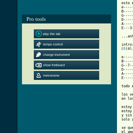
esto 
e----
B----
G----
Pro tools
D----
A----
E---3
play this tab
...an
tempo control
G5
(4)
change instrument
e----
B----
show fretboard
G--7-
D----
A----
metronome
E----
todo 
los v
en lo
estoy
estoy
y sin
solo 
se qu
el am