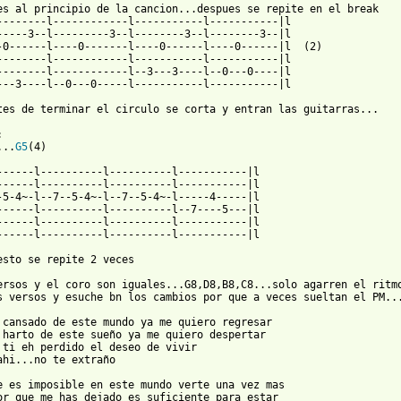
es al principio de la cancion...despues se repite en el break

--------l------------l-----------l-----------|l

-----3--l---------3--l--------3--l--------3--|l

-0------l----0-------l----0------l----0------|l  (2)

--------l------------l-----------l-----------|l

--------l------------l--3---3----l--0---0----|l

---3----l--0---0-----l-----------l-----------|l

tes de terminar el circulo se corta y entran las guitarras...

...
G5
(4)

------l----------l----------l-----------|l

------l----------l----------l-----------|l

-5-4~-l--7--5-4~-l--7--5-4~-l-----4-----|l

------l----------l----------l--7----5---|l

------l----------l----------l-----------|l

------l----------l----------l-----------|l

esto se repite 2 veces

ersos y el coro son iguales...G8,D8,B8,C8...solo agarren el ritmo
s versos y esuche bn los cambios por que a veces sueltan el PM...
 cansado de este mundo ya me quiero regresar

 harto de este sueño ya me quiero despertar

 ti eh perdido el deseo de vivir

ahi...no te extraño

e es imposible en este mundo verte una vez mas

or que me has dejado es suficiente para estar
