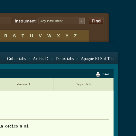
Instrument:
Any instrument
R
S
T
U
V
W
X
Y
Z
Guitar tabs
>
Artists D
>
Delux tabs
>
Apague El Sol Tab
Print
Version:
1
Type:
Tab
a dedico a mi 
