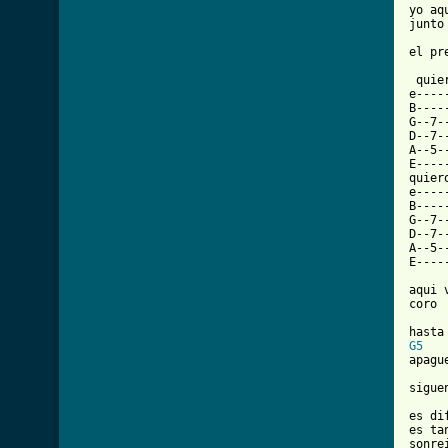
yo aq
junto
el pr
 quie
e----
B----
G--7-
D--7-
A--5-
E----
quier
e----
B----
G--7-
D--7-
A--5-
E----
aqui 
coro

G5
[ Tab

sigu
es di
es ta
sonre