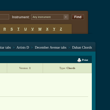
Instrument:
Any instrument
R
S
T
U
V
W
X
Y
Z
tar tabs
>
Artists D
>
December Avenue tabs
>
Dahan Chords
Print
Version:
1
Type:
Chords