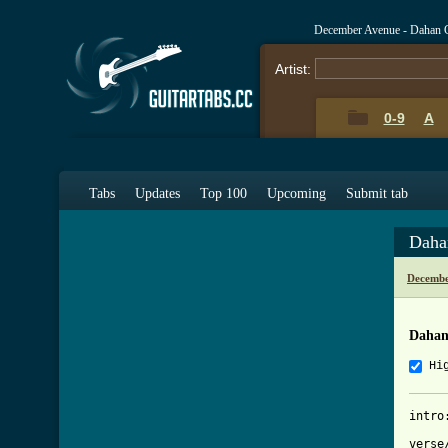
December Avenue - Dahan 
Artist:
0-9
A
Tabs
Updates
Top 100
Upcoming
Submit tab
Daha
Decembe
Dahan
Hi
intro
verse