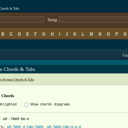
Chords & Tabs
Song:
B
C
D
E
F
G
H
I
J
K
L
M
N
O
P
Q
Gui
n Chords & Tabs
r Avenue Chords & Tabs
 Chords
ghlighted
Show chords diagrams
: a9--f#m9-bm-e

/s: 
a9
-
f#m9
d
-
C#m
-
f#m9
- 
a9
-
f#m9
-
C#m
-
d
-
e
-
d