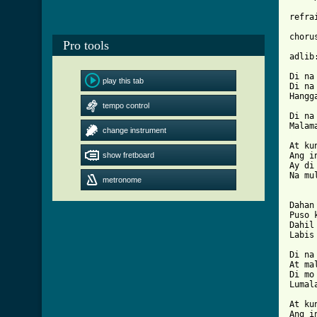
refra
choru
Pro tools
adlib
Di na
play this tab
Di na
Hangg
tempo control
Di na
change instrument
[ Tab

At k
show fretboard
Ang i
Ay di
Na mu
metronome
Dahan
Puso 
Dahil
Labis
Di na
At ma
Di mo
Lumal
At ku
Ang i