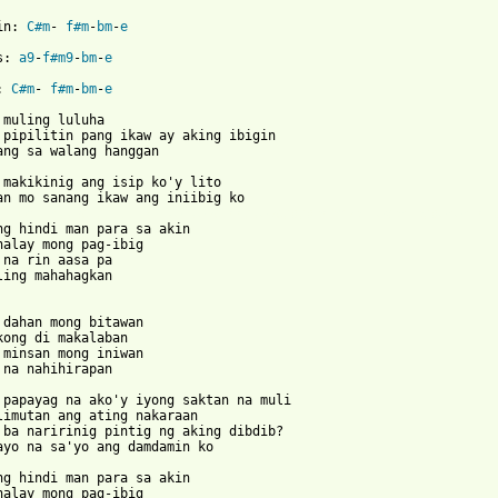
in: 
C#m
- 
f#m
-
bm
-
e
s: 
a9
-
f#m9
-
bm
-
e
: 
C#m
- 
f#m
-
bm
-
e
 muling luluha

 pipilitin pang ikaw ay aking ibigin

ang sa walang hanggan

 makikinig ang isip ko'y lito

 from: https://www.guitartabs.cc/tabs/d/december_avenue/dahan_cr
ung hindi man para sa akin

nalay mong pag-ibig

 na rin aasa pa

ling mahahagkan

 dahan mong bitawan

kong di makalaban

 minsan mong iniwan

 na nahihirapan

 papayag na ako'y iyong saktan na muli

limutan ang ating nakaraan

 ba naririnig pintig ng aking dibdib?

ayo na sa'yo ang damdamin ko

ng hindi man para sa akin

nalay mong pag-ibig
