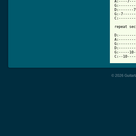
A:----7---
G:--------
D:-------7
G:-7------
C:--------
repeat sec
D:--------
A:--------
G:--------
D:--------
G:-----10-
C:--10----
© 2026 Guitart