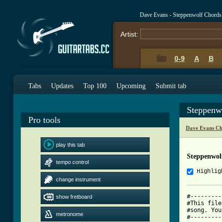
Dave Evans - Steppenwolf Chords
Artist:
0-9
A
B
Tabs
Updates
Top 100
Upcoming
Submit tab
Steppenw
Pro tools
Dave Evans Ch
play this tab
Steppenwol
tempo control
Highlig
change instrument
#---------
show fretboard
#This file
#song. You
metronome
#---------