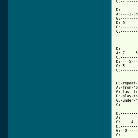
C:--|-----
D:--------
A:----2-3h
G:--------
D:-0------
G:--------
C:--------
          
D:--------
A:-7-----5
G:--------
D:----5---
G:-5------
C:--------
D:-repeat-
A:-from-'b
G:-last-ti
D:-play-th
G:-under-'
C:--------
D:--------
A:--------
G:-----4--
D:--------
G:--0-----
C:--------