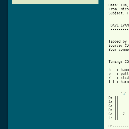
Date: Tue,
From: Nico
Subject: T
 DAVE EVAN
 ---------
Tabbed by 
Source: CD
Your comme
Tuning: CG
h   : hamm
p   : pull
/   : slid
! ! : harm
      '
a
'

D:-||-----
A:-||-----
G:-||-----
D:-||-----
G:-||--7--
C:-||-----
D:--------