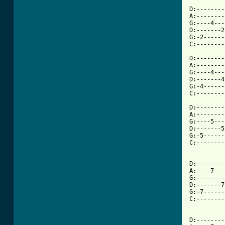
D:--------
A:--------
G:----4---
D:-------2
G:-2------
C:--------
D:--------
A:--------
G:----4---
D:-------4
G:-4------
C:--------
D:--------
A:--------
G:----5---
D:-------5
G:-5------
C:--------
D:--------
A:----7---
G:--------
D:-------7
G:-7------
C:--------
D:--------