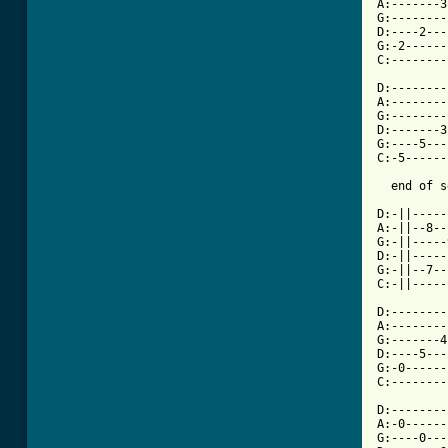
A:-------3
G:--------
D:----2---
G:-2------
C:--------
D:--------
A:--------
G:--------
D:-------3
G:----5---
C:-5------
  end of s
D:-||-----
A:-||--8--
G:-||-----
D:-||-----
G:-||--7--
C:-||-----
D:--------
A:--------
G:-------4
D:----5---
G:-0------
C:--------
D:--------
A:-0------
G:----0---