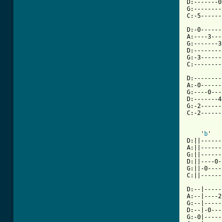
D:-------0
G:--------
C:-5------
D:-0------
A:----3---
G:-------3
D:--------
G:-3------
C:--------
D:--------
A:-0------
G:----0---
D:-------4
G:-2------
C:-2------
[ Tab from

    '
b
'

D:||------
A:||------
G:||------
D:||----0-
G:||-0----
C:||------
D:--|-----
A:--|----2
G:--|-----
D:--|-0---
G:-0|-----