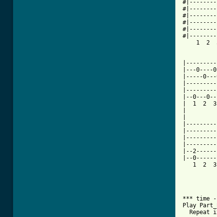
#|--------
#|--------
#|--------
#|--------
#|--------
#|--------
    1  2  
[ Tab from

|--------
|---0----0
|-----0---
|---------
|---------
|--0---0--
|  1  2  3
|         
|         
|---------
|---------
|---------
|---------
|--2------
|--0------
   1  2  3
*** time -
Play Part_B
  Repeat i