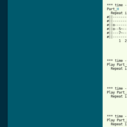
*** time -
Part_
H
  Repeat i
#||-------
#||-------
#||o------
#||o--5~--
#||---7~--
#||-------
      1  2
*** time -
Play Part_G
  Repeat i
*** time -
Play Part_C
  Repeat i
*** time -
Play Part_D
  Repeat i