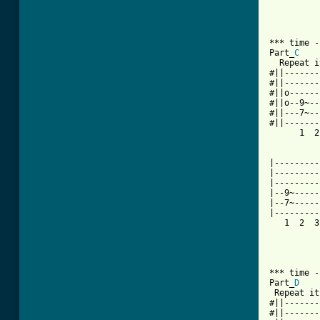
*** time -
Part_
C
  Repeat i
#||-------
#||-------
#||o------
#||o--9~--
#||---7~--
#||-------
      1  2
|---------
|---------
|---------
|--9~-----
|--7~-----
|---------
   1  2  3
*** time -
Part_
D
 Repeat it
#||-------
#||-------