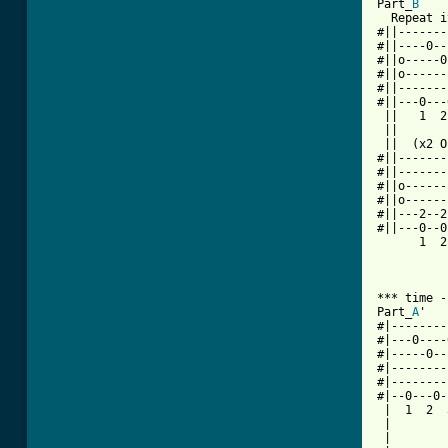
Part_
B
  Repeat i
#||-------
#||----0--
#||o-----0
#||o------
#||-------
#||---0---
 ||   1  2
 ||       
 ||  (x2 O
#||-------
#||-------
#||o------
#||o------
#||---2--2
#||---0--0
      1  2
*** time -
Part_
A
'

#|--------
#|---0----
#|-----0--
#|--------
#|--------
#|--0---0-
 |  1  2  
 |        
 |        