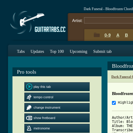
Dark Funeral - Bloodfrozen Chord
Artist:
0-9
A
B
Tabs
Updates
Top 100
Upcoming
Submit tab
Bloodfro
Pro tools
Dark Funeral 
play this tab
Bloodfroze
tempo control
Highlig
change instrument
Author/Art
show fretboard
Title: Blo
Album: THE
metronome
Transcribe