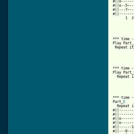
#||o------
#||o--5~--
#||---7~--
#||-------
      1  2
*** time -
Play Part_C
 Repeat it
*** time -
Play Part_D
  Repeat i
*** time -
Part_
E
  Repeat i
#||-------
#||-------
#||o------
#||o------
#||------1
#||---0---