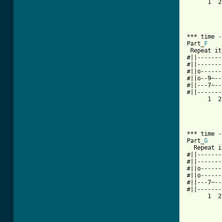
      1  2
*** time -
Part_
F
 Repeat it
#||-------
#||-------
#||o------
#||o--9~--
#||---7~--
#||-------
      1  2
*** time -
Part_
G
  Repeat i
#||-------
#||-------
#||o------
#||o------
#||---7~--
#||-------
      1  2