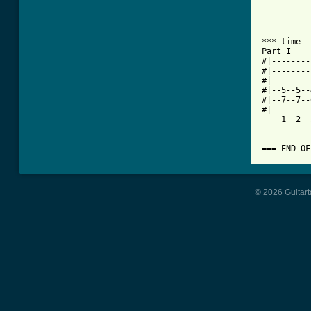
*** time -
Part_I

#|--------
#|--------
#|--------
#|--5--5--
#|--7--7--
#|--------
    1  2  
=== END OF
© 2026 Guitart