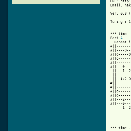
URL: http:
Email: hak
Ver. 0.8 (
Tuning : 1
*** time -
Part_
A
  Repeat i
#||-------
#||----0--
#||o-----0
#||o------
#||-------
#||---0---
 ||   1  2
 ||       
 ||  (x2 O
#||-------
#||-------
#||o------
#||o------
#||---2---
#||---0---
      1  2
*** time -