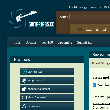
Daniel Belanger - Sortez-moi De 
Artist:
0-9
A
B
Tabs
Updates
Top 100
Upcoming
Submit tab
Sortez-m
Pro tools
Daniel Belang
play this tab
Sortez-moi
tempo control
Highlig
change instrument
Credits go
show fretboard
##########
metronome
Chanson : 