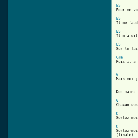
E5

Pour me v
E5
Il me faud
E5
Il m'a dit
E5
Sur le fai
C#m
Puis il a 
G
Mais moi j
Des mains 
G
Chacun ses
D
Sortez-moi
D
Sortez-moi