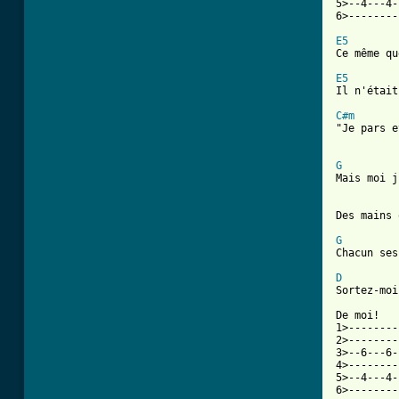
5>--4---4-
6>--------
E5
Ce même qu
E5
Il n'était
C#m
"Je pars e
G
Mais moi j
Des mains 
G
Chacun ses
D
Sortez-moi
De moi!   
1>--------
2>--------
3>--6---6-
4>--------
5>--4---4-
6>--------