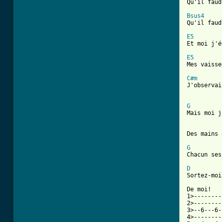
Qu'il faud
Bsus4
Qu'il faud
E5
Et moi j'é
E5
Mes vaisse
C#m
J'observai
G
Mais moi j
Des mains 
G
Chacun ses
D
[ Tab from

De moi!  
1>--------
2>--------
3>--6---6-
4>--------