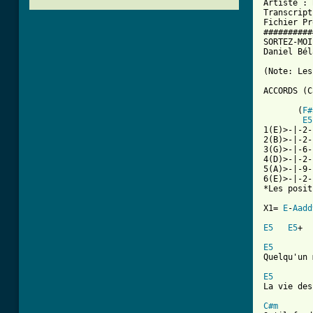
Artiste : 
Transcript
Fichier Pr
##########
SORTEZ-MOI
Daniel Bél
(Note: Les
ACCORDS (C
       (
F#
E5
1(E)>-|-2-
2(B)>-|-2-
3(G)>-|-6-
4(D)>-|-2-
5(A)>-|-9-
6(E)>-|-2-
*Les posit
X1= 
E
-
Aadd
E5
E5
+  
E5
Quelqu'un 
E5
La vie des
C#m