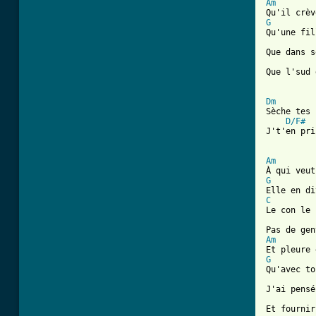
Am
G
Qu'une fil
Que dans s
Que l'sud 
Dm
Sèche tes 
D/F#
J't'en pri
[ Tab from
Am
G
C
Le con le 
Am
G
Qu'avec to
J'ai pensé
Et fournir