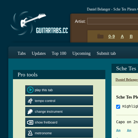
Daniel Belanger - Sche Tes Pleurs
Artist:
0-9
A
B
Tabs
Updates
Top 100
Upcoming
Submit tab
Sche Tes
Pro tools
Daniel Belang
play this tab
Sche Tes Pl
tempo control
Highlig
change instrument
Capo on 2n
show fretboard
Am
Am
metronome