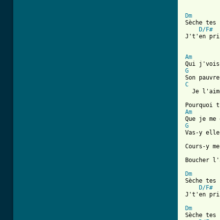
Dm
Sèche tes 
D/F#
J't'en pri
Am
G
C
  Je l'aim
Am
G
Vas-y elle
Cours-y me
Boucher l'
Dm
Sèche tes 
D/F#
J't'en pri
Dm
Sèche tes 