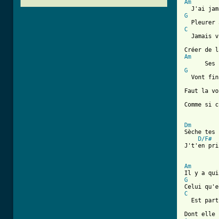
Am
G
C
  Jamais v
Am
G
  Vont fin
Faut la vo
Comme si c
Dm
Sèche tes 
D/F#
J't'en pri
Am
G
C
  Est part