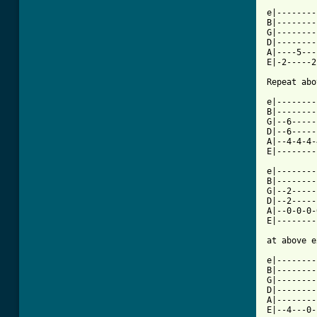
e|--------
B|--------
G|--------
D|--------
A|----5---
E|-2-----2
Repeat abo
e|--------
B|--------
G|--6-----
D|--6-----
A|--4-4-4-
E|--------
e|--------
B|--------
G|--2-----
D|--2-----
A|--0-0-0-
E|--------
at above e
e|--------
B|--------
G|--------
D|--------
A|--------
E|--4---0-