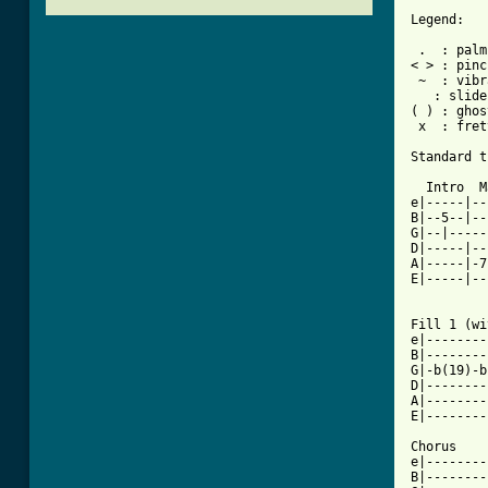
Legend:

 .  : palm
< > : pinc
 ~  : vibr
   : slide
( ) : ghos
 x  : fret
Standard t
  Intro  M
e|-----|--
B|--5--|--
G|--|-----
D|-----|--
A|-----|-7
E|-----|--
          
Fill 1 (wi
e|--------
B|--------
G|-b(19)-b
D|--------
A|--------
E|--------
Chorus

e|--------
B|--------