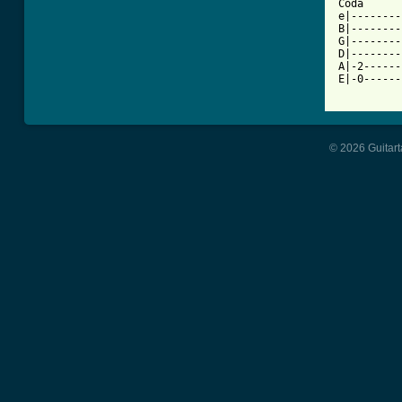
Coda

e|--------
B|--------
G|--------
D|--------
A|-2------
E|-0------
          
© 2026 Guitart