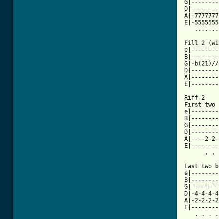
G|--------
D|--------
A|-7777777
E|-5555555
   .......
Fill 2 (wi
e|--------
B|--------
G|-b(21)//
D|--------
A|--------
E|--------
Riff 2 

First two 
e|--------
B|--------
G|--------
D|--------
A|----2-2-
E|--------
      . . 
Last two b
e|--------
B|--------
G|--------
D|-4-4-4-4
A|-2-2-2-2
E|--------
   . . . .