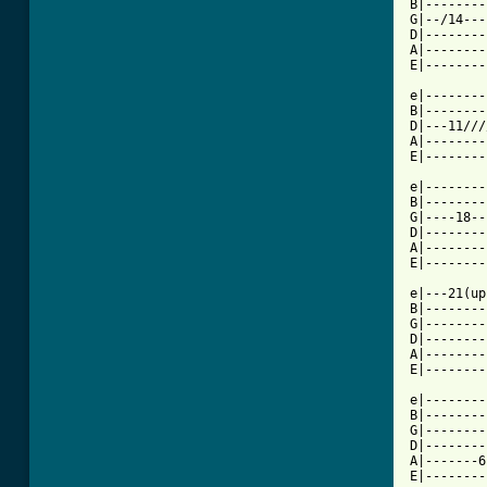
B|--------
G|--/14---
D|--------
A|--------
E|--------
e|--------
B|--------
D|---11///
A|--------
E|--------
e|--------
B|--------
G|----18--
D|--------
A|--------
E|--------
e|---21(up
B|--------
G|--------
D|--------
A|--------
E|--------
e|--------
B|--------
G|--------
D|--------
A|-------6
E|--------