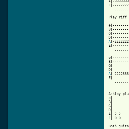
A|-9999999
E|-7777777
   .......
Play riff 
          
e|--------
B|--------
G|--------
A
|-2222222
E|--------
   .......
e|--------
B|--------
G|--------
A
|-2222333
E|--------
   .......
Ashley pla
e|--------
B|--------
G|--------
D|--------
A|-2-2----
E|-0-0----
Both guita