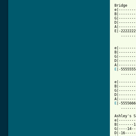
Bridge

e|--------
B|--------
G|--------
D|--------
A|--------
E|-2222222
   .......
          
e|--------
B|--------
G|--------
D|--------
E
|-5555555
   .......
e|--------
B|--------
G|--------
D|--------
E
|-5555666
   .......
Ashley's S
e|--------
B|-------1
G|----14--
D|-16-----