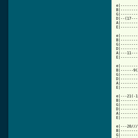
e|--------
B|--------
G|--------
D|--(17---
A|--------
E|--------
e|--------
B|--------
G|--------
D|--------
A|---11---
[ Tab from

e|-------
B|------9(
G|--------
D|--------
A|--------
E|--------
e|---21(-1
B|--------
G|--------
D|--------
A|--------
E|--------
e|---20///
B|--------
G|--------