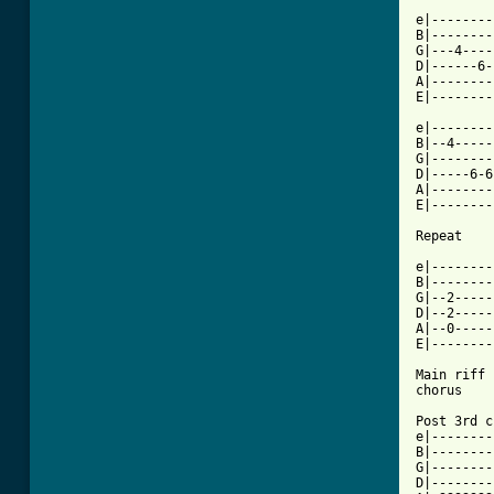
e|--------
B|--------
G|---4----
D|------6-
A|--------
E|--------
e|--------
B|--4-----
G|--------
D|-----6-6
A|--------
E|--------
Repeat

e|--------
B|--------
G|--2-----
D|--2-----
A|--0-----
E|--------
Main riff

chorus

Post 3rd c
e|--------
B|--------
G|--------
D|--------