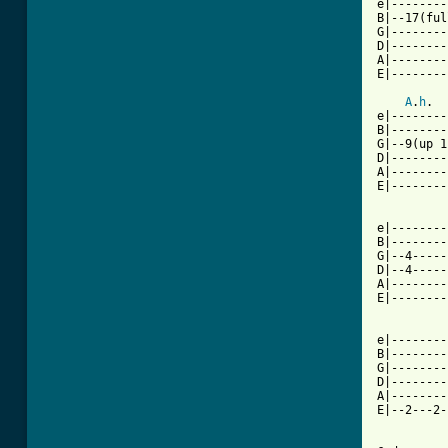
e|--------
B|--17(ful
G|--------
D|--------
A|--------
E|--------
A
.
h
.  
e|--------
B|--------
G|--9(up 1
D|--------
A|--------
E|--------
          
e|--------
B|--------
G|--4-----
D|--4-----
A|--------
E|--------
e|--------
B|--------
G|--------
D|--------
A|--------
E|--2---2-