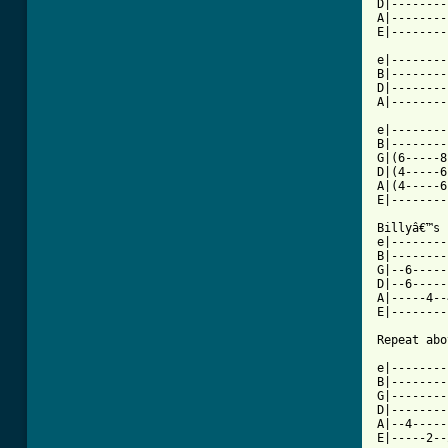
D|--------
A|--------
E|--------
e|--------
B|--------
D|--------
A|--------
e|--------
B|--------
G|(6-----8
D|(4-----6
A|(4-----6
E|--------
Billyâ€™s 
e|--------
B|--------
G|--6-----
D|--6-----
A|-----4--
E|--------
Repeat abo
e|--------
B|--------
G|--------
D|--------
A|--4-----
E|-----2--