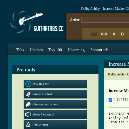
Dalby Ashley - Increase Mather C
Artist:
0-9
A
B
Tabs
Updates
Top 100
Upcoming
Submit tab
Increase
Pro tools
Dalby Ashley 
play this tab
Increase M
tempo control
Highlig
change instrument
INCREASE M
show fretboard
Ashley Dal
From the "
metronome