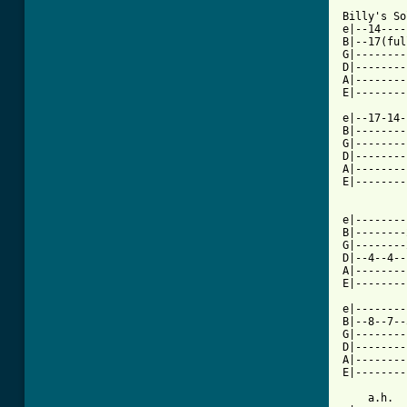
Billy's So
e|--14----
B|--17(ful
G|--------
D|--------
A|--------
E|--------
e|--17-14-
B|--------
G|--------
D|--------
A|--------
E|--------
          
e|--------
B|--------
G|--------
D|--4--4--
A|--------
E|--------
e|--------
B|--8--7--
G|--------
D|--------
A|--------
E|--------
    a.h.  