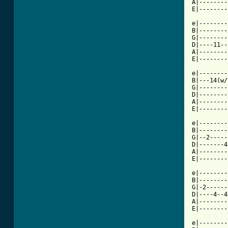
A|--------
E|--------
e|--------
B|--------
G|--------
D|----11--
A|--------
E|--------
e|--------
B|---14(w/
G|--------
D|--------
A|--------
E|--------
e|--------
B|--------
G|--2-----
D|-------4
A|--------
E|--------
          
e|--------
B|--------
G|-2------
D|----4--4
A|--------
E|--------
e|--------