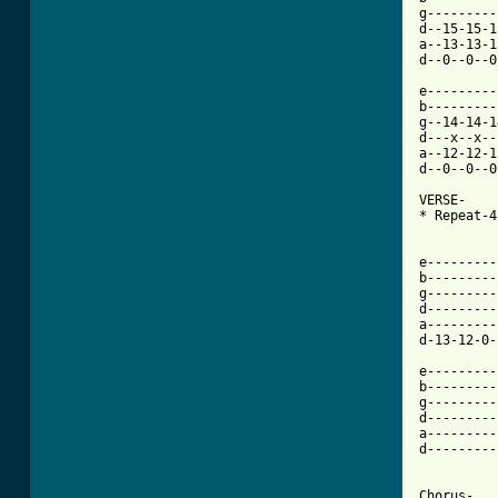
g---------
d--15-15-1
a--13-13-1
d--0--0--0
e---------
b---------
g--14-14-1
d---x--x--
a--12-12-1
d--0--0--0
VERSE-    
* Repeat-4
e---------
b---------
g---------
d---------
a---------
d-13-12-0-
e---------
b---------
g---------
d---------
a---------
d---------
Chorus-   