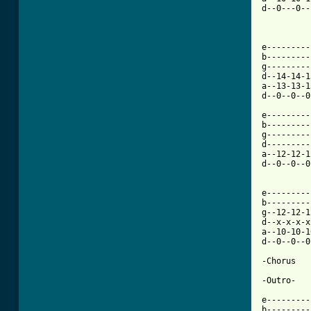
d--0---0--
e---------
b---------
g---------
d--14-14-1
a--13-13-1
d--0--0--0
e---------
b---------
g---------
d---------
a--12-12-1
d--0--0--0
e---------
b---------
g--12-12-1
d--x-x-x-x
a--10-10-1
d--0--0--0
-Chorus

-Outro-   
e---------
b---------