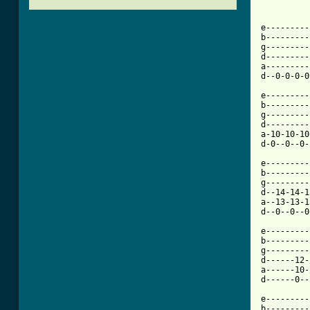
e---------
b---------
g---------
d---------
a---------
d--0-0-0-0
e---------
b---------
g---------
d---------
a-10-10-10
d-0--0--0-
e---------
b---------
g---------
d--14-14-1
a--13-13-1
d--0--0--0
e---------
b---------
g---------
d------12-
a------10-
d------0--
e---------
b---------