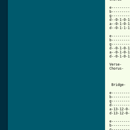
e---------
b---------
g---------
d--0-1-0-1
a--0-1-0-1
d--0-1-1-1
e---------
b---------
g---------
d--0-1-0-1
a--0-1-0-1
d--0-1-0-1
Verse-

Chorus-

[ Tab from

e--------
b---------
g---------
d---------
a-13-12-0-
d-13-12-0-
e---------
b---------
g---------