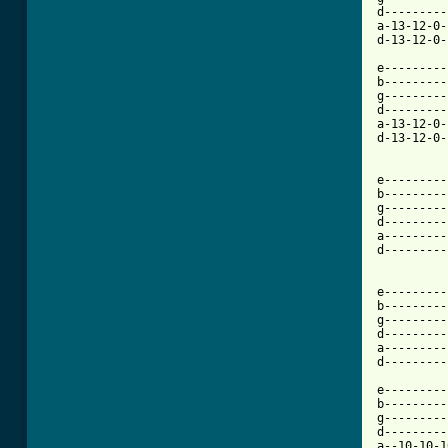
d---------
a-13-12-0-
d-13-12-0-
e---------
b---------
g---------
d---------
a-13-12-0-
d-13-12-0-
e---------
b---------
g---------
d---------
a---------
d---------
e---------
b---------
g---------
d---------
a---------
d---------
e---------
b---------
g---------
d---------
a--10-10-1