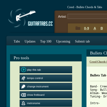
Creed - Bullets Chords & Tabs
Artist:
0-9
A
B
Tabs
Updates
Top 100
Upcoming
Submit tab
Bullets 
Pro tools
Creed Chords 
play this tab
Bullets Tab
tempo control
Band- Creed
change instrument
Song- Bull
Album- Wea
show fretboard
Tuning- Dr
Intro-    
metronome