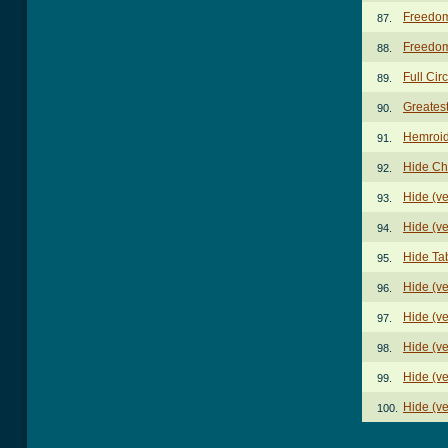
Freedom 
87.
Freedom
88.
Full Cir
89.
Greatest
90.
Hemroid
91.
Hide Ch
92.
Hide (v
93.
Hide (v
94.
Hide Ta
95.
Hide (ve
96.
Hide (ve
97.
Hide (ve
98.
Hide (ve
99.
Hide (ve
100.