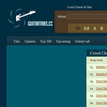
Creed Chords & Tabs
Artist:
0-9
A
B
Tabs
Updates
Top 100
Upcoming
Submit tab
Creed Ch
Song name
Bullets 
51.
Bullets 
52.
Dont St
53.
Dont St
54.
Dont St
55.
Dont St
56.