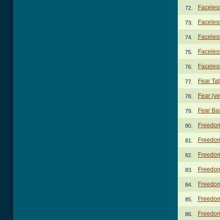
Faceles
72.
Faceles
73.
Faceles
74.
Faceles
75.
Faceles
76.
Fear Ta
77.
Fear (ve
78.
Fear Ba
79.
Freedom
80.
Freedom 
81.
Freedom 
82.
Freedom 
83.
Freedom 
84.
Freedom 
85.
Freedom 
86.