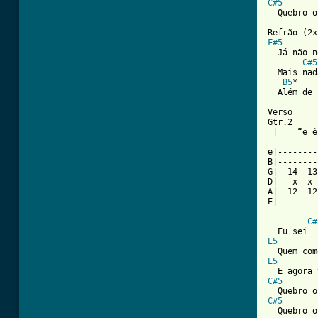
C#5
  Quebro o
F#5
  Já não n
C#5
  Mais nad
B5
*

  Além de 
Verso

Gtr.2

 |    “e é
e|--------
B|--------
G|--14--13
D|---x--x-
A|--12--12
E|--------
C#
E5
E5
C#5
C#5
  Quebro o