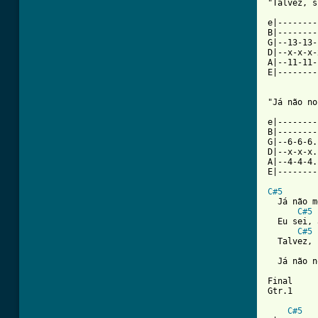
"Talvez, s
e|--------
B|--------
G|--13-13-
D|--x-x-x-
A|--11-11-
E|--------
"Já não no
e|--------
B|--------
G|--6-6-6.
D|--x-x-x.
A|--4-4-4.
E|--------
C#5
  Já não m
C#5
  Eu sei, 
C#5
  Talvez, 
  Já não n
Final

Gtr.1

C#5