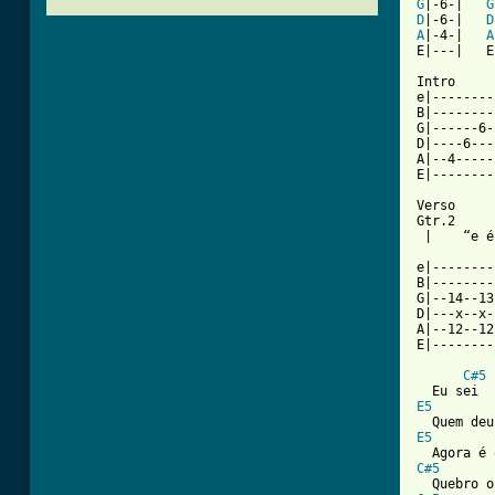
G
|-6-|   
G
D
|-6-|   
D
A
|-4-|   
A
E|---|   E
Intro

e|--------
B|--------
G|------6-
D|----6---
A|--4-----
E|--------
Verso

Gtr.2

 |    “e é
e|--------
B|--------
G|--14--13
D|---x--x-
A|--12--12
E|--------
C#5
E5
E5
C#5