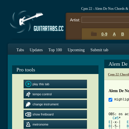
Cpm 22 - Alem De Nos Chords & 
Artist:
0-9
A
B
Tabs
Updates
Top 100
Upcoming
Submit tab
Alem De 
Pro tools
Cpm 22 Chord
play this tab
Alem De No
tempo control
Highlig
change instrument
OBS: os ac
show fretboard
C#5
*    
E
|-x-|   
E
metronome
B
|-5-|   
B