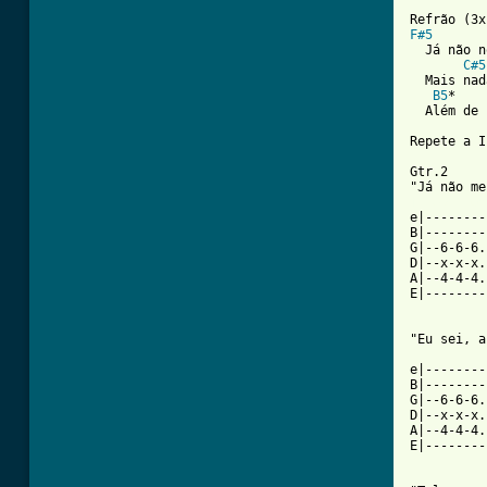
F#5
  Já não n
C#5
  Mais nad
B5
*

  Além de 
Repete a I
Gtr.2

[ Tab from

e|-------
B|--------
G|--6-6-6.
D|--x-x-x.
A|--4-4-4.
E|--------
"Eu sei, a
e|--------
B|--------
G|--6-6-6.
D|--x-x-x.
A|--4-4-4.
E|--------