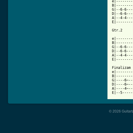
e|--------
B|--------
G|--6-6---
D|--6-6---
A|--4-4---
E|--------
Gtr.2

e|--------
B|--------
G|--6-6---
D|--6-6---
A|--4-4---
E|--------
Finalizam 
e|--------|
B|--------|
G|----6~--|
D|----6~--|
A|----4~--|
E|--5-----
© 2026 Guitart