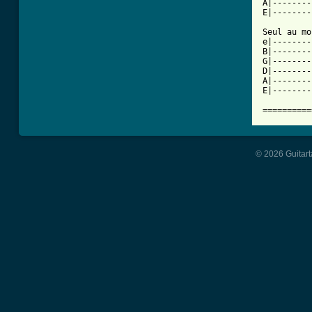
A|--------
E|--------
Seul au mo
e|--------
B|--------
G|--------
D|--------
A|--------
E|--------
© 2026 Guitart