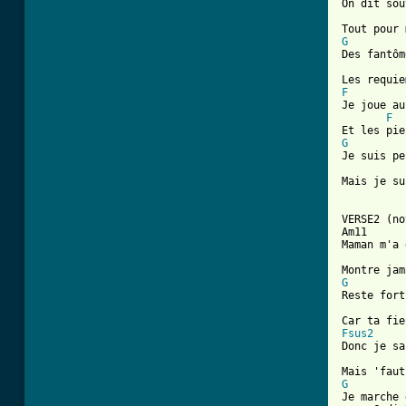
On dit sou
G

Des fantô
F
Je joue au
F
G

Je suis p
Mais je su
VERSE2 (no
Am11

Maman m'a 
G

Reste for
Fsus2
Donc je sa
G

Je marche