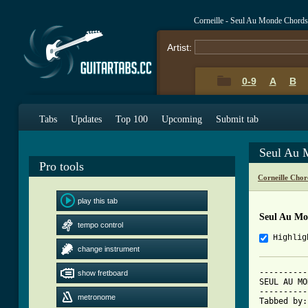
Corneille - Seul Au Monde Chord
Artist:
0-9
A
B
Tabs
Updates
Top 100
Upcoming
Submit tab
Seul Au 
Pro tools
Corneille Chor
play this tab
Seul Au Mo
tempo control
Highlig
change instrument
----------
show fretboard
SEUL AU MO
----------
metronome
Tabbed by: