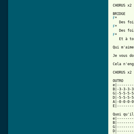
CHORUS x2

F
*        
F
*        
F
*	
   Et à to
Qui m'aime
Je vous do
Cela n'eng
CHORUS x2

OUTRO     
e|--------
B|-3-3-3-3
G|-5-5-5-5
D|-5-5-5-5
A|-0-0-0-0
E|--------
Quoi qu'il
e|--------
B|--------
G|--------
D|--------