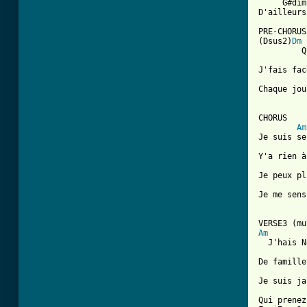
     G#dim7
D'ailleurs
PRE-CHORUS

(Dsus2)
Dm
         Q
J'fais fac
Chaque jou
[ Tab from

CHORUS

Am
Je suis se
Y'a rien à
          
Je peux pl
Je me sens
Am

  J'hais 
De famille
Je suis ja
Qui prenez