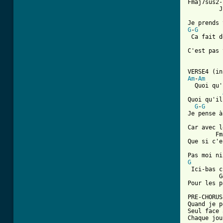
Fmaj7sus2-
         J
G
-
G
 Ca fait d
C'est pas 
Am
-
Am
  Quoi qu'
Quoi qu'il
G
-
G
Je pense à
Car avec l
        Fm
Que si c'e
G

 Ici-bas 
         G
Pour les p
PRE-CHORUS

Quand je p
Seul face 
Chaque jou