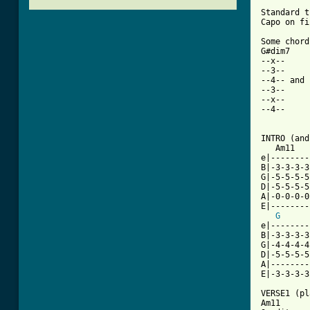
Standard t
Capo on fi
Some chord
G#dim7    
--x--     
--3--     
--4-- and 
--3--     
--x--     
--4--     
INTRO (and
   Am11   
e|--------
B|-3-3-3-3
G|-5-5-5-5
D|-5-5-5-5
A|-0-0-0-0
E|--------
G
e|--------
B|-3-3-3-3
G|-4-4-4-4
D|-5-5-5-5
A|--------
E|-3-3-3-3
VERSE1 (pl
Am11
