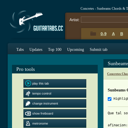
Concretes - Sunbeams Chords & T
Artist:
0-9
A
B
Tabs
Updates
Top 100
Upcoming
Submit tab
Sunbeams
Pro tools
Concretes Cho
play this tab
Sunbeams 
tempo control
Highlig
change instrument
Que tal so
show fretboard
metronome
afinacion: