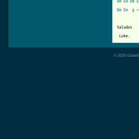
Dm
Em
Dm
E
Dm
Em
g
 ~
Saludos 

 Luke.
© 2026 Guitart