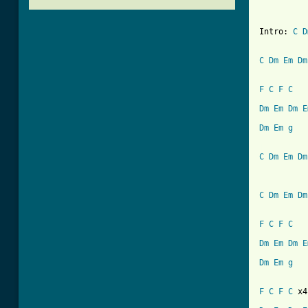
Intro: 
C
D
C
Dm
Em
Dm
F
C
F
C
Dm
Em
Dm
E
Dm
Em
g
[ Tab from
C
Dm
Em
Dm
C
Dm
Em
Dm
F
C
F
C
Dm
Em
Dm
E
Dm
Em
g
F
C
F
C
 x4
