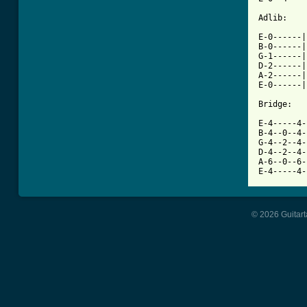
Adlib:

E-0------|

B-0------|

G-1------|
D-2------|
A-2------|

E-0------|

Bridge:

E-4-----4-
B-4--0--4-
G-4--2--4-
D-4--2--4-
A-6--0--6-
E-4-----4-
© 2026 Guitart