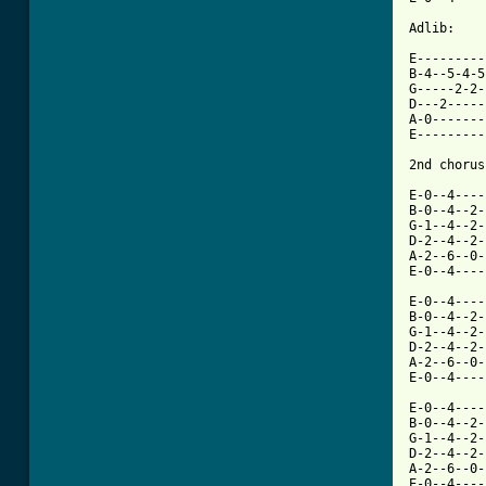
[ Tab from

E---------
B-4--5-4-5
G-----2-2-
D---2-----
A-0-------
E---------
2nd chorus:
E-0--4----
B-0--4--2-
G-1--4--2-
D-2--4--2-
A-2--6--0-
E-0--4----
E-0--4----
B-0--4--2-
G-1--4--2-
D-2--4--2-
A-2--6--0-
E-0--4----
E-0--4----
B-0--4--2-
G-1--4--2-
D-2--4--2-
A-2--6--0-
E-0--4----