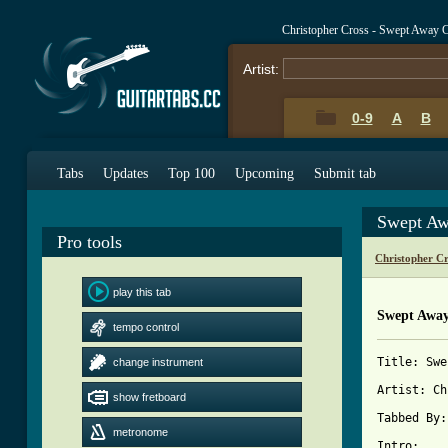
Christopher Cross - Swept Away 
Artist:
0-9
A
B
Tabs
Updates
Top 100
Upcoming
Submit tab
Swept Aw
Pro tools
Christopher C
play this tab
Swept Awa
tempo control
Title: Swe
change instrument
Artist: Ch
show fretboard
Tabbed By:
metronome
Intro:
