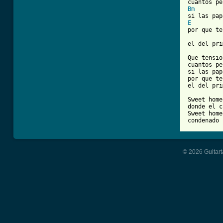
Bm
E
por que te
el del pri
Que tensio
cuantos pe
si las pap
por que te
el del pri
Sweet home
donde el c
Sweet home
condenado 
© 2026 Guitart