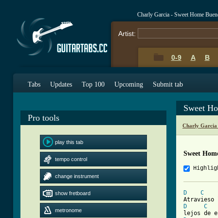
Charly Garcia - Sweet Home Buen
Artist:
0-9
A
B
Tabs
Updates
Top 100
Upcoming
Submit tab
Sweet Ho
Pro tools
Charly Garcia
play this tab
Sweet Home
tempo control
Highlig
change instrument
D
C
show fretboard
D
C
metronome