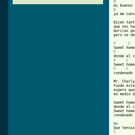
D
D
ya me cans
Dicen tant
que nos ha
moriras po
pero no de
F
C
F
F
C
F
C
[ Tab from

Mr. Charly
Fundo esta
espero que
en medio d
Sweet home
donde el c
Sweet home
condenado 
Bm
C