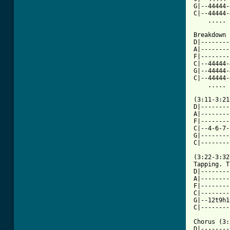
G|--44444-
C|--44444-
    ..... 
Breakdown 
D|--------
A|--------
F|--------
C|--44444-
G|--44444-
C|--44444-
    ..... 
(3:11-3:21)
D|--------
A|--------
F|--------
C|--4-6-7-
G|--------
C|--------
(3:22-3:32)
Tapping. T
D|--------
A|--------
F|--------
C|--------
G|--12t9h1
C|--------
Chorus (3:
D|--------