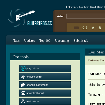
Catherine - Evil Man Dead Man C
Artist:
0-9
A
B
Tabs
Updates
Top 100
Upcoming
Submit tab
Evil Man
Pro tools
Catherine Cho
play this tab
Evil Man 
tempo control
This is Ev
change instrument
show fretboard
Tunning - 
metronome
LEFT SPEAK