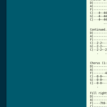
D|--------
A|--------
F|--------
C|---4~-44
G|---4~-44
C|---4~-44
        ..
Continued.
D|--------
A|--------
F|--------
C|--2-2~--
G|--2-2~--
C|--2-2~-2
    .    .
Chorus (1:
D|--------
A|--------
F|-------4
C|--0-0~--
G|--0-0~--
C|--0-0~--
    .     
Fill right
D|--------
A|--------
F|----7h9-
C|--------