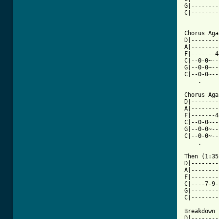
G|--------
C|--------
Chorus Aga
D|--------
A|--------
F|-------4
C|--0-0~--
G|--0-0~--
C|--0-0~--
    .     
Chorus Aga
D|--------
A|--------
F|-------4
C|--0-0~--
G|--0-0~--
C|--0-0~--
    .     
Then (1:35
D|--------
A|--------
F|--------
C|----7-9-
G|--------
C|--------
Breakdown 
D|--------