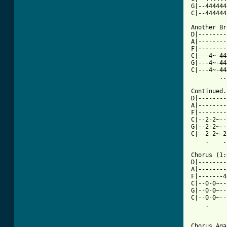
G|--444444
C|--444444
Another Br
D|--------
A|--------
F|--------
C|---4~-44
G|---4~-44
C|---4~-44
        ..
Continued.
D|--------
A|--------
F|--------
C|--2-2~--
G|--2-2~--
C|--2-2~-2
    .    .
Chorus (1:
D|--------
A|--------
F|-------4
C|--0-0~--
G|--0-0~--
C|--0-0~--
    .     
Chorus Aga