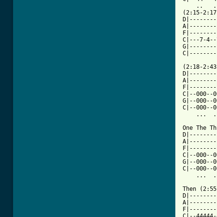
    ..   .
(2:15-2:17)
D|--------
A|--------
F|--------
C|---7-4--
G|--------
C|--------
(2:18-2:43)
D|--------
A|--------
F|--------
C|--000--0
G|--000--0
C|--000--0
    ...  .
One The Th
D|--------
A|--------
F|--------
C|--000--0
G|--000--0
C|--000--0
    ...  .
Then (2:55
D|--------
A|--------
F|--------
C|--44444-