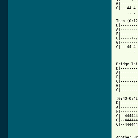
G|--------
C|---44-4-
[ Tab from

Then (0:12
D|--------
A|--------
F|--------
C|-----7-7
G|--------
C|---44-4-
     .. . 
Bridge Thi
D|--------
A|--------
F|--------
C|------7-
G|--------
C|--------
(0:40-0:41)
D|--------
A|--------
F|--------
C|--444444
G|--444444
C|--444444
Another Br