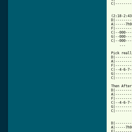
C|--------
(2:18-2:43)
D|--------
A|-----7h9
F|--------
C|--000---
G|--000---
C|--000---
    ...   
Pick reall
D|--------
A|--------
F|--------
C|--4-6-7-
G|--------
C|--------
Then After
D|--------
A|--------
F|--------
C|--4-6-7-
G|--------
C|--------
D|--------
A|-----7h9
F|--------