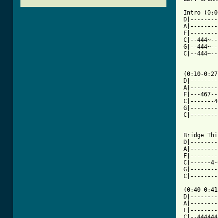
Intro (0:0
D|--------
A|--------
F|--------
C|--444~--
G|--444~--
C|--444~--
(0:10-0:27)
D|--------
A|--------
F|---467--
C|-------4
G|--------
C|--------
          
Bridge Thi
D|--------
A|--------
F|--------
C|------4-
G|--------
C|--------
(0:40-0:41)
D|--------
A|--------
F|--------
C|--444444