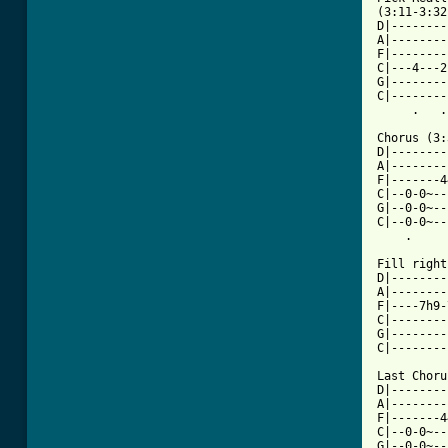
(3:11-3:32)
D|--------
A|--------
F|--------
C|---4---2
G|--------
C|--------
     .   .
Chorus (3:
D|--------
A|--------
F|-------4
C|--0-0~--
G|--0-0~--
C|--0-0~--
    .     
Fill right
D|--------
A|--------
F|----7h9-
C|--------
G|--------
C|--------
Last Chorus
D|--------
A|--------
F|-------4
C|--0-0~--
G|--0-0~--