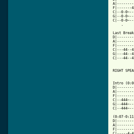
A|--------
F|-------4
C|--0-0~--
G|--0-0~--
C|--0-0~--
    .     
Last Break
D|--------
A|--------
F|--------
C|---44--4
G|---44--4
C|---44--4
RIGHT SPEA
Intro (0:0
D|--------
A|--------
F|--------
C|--444~--
G|--444~--
C|--444~--
(0:07-0:11)
D|--------
A|--------
F|--------
C|-----4-4