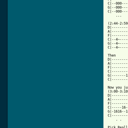
C|--000---
G|--000---
C|--000---
    ...   
(2:44-2:59)
D|--------
A|--------
F|--------
C|--4~----
G|--4~----
C|--4~----
Then

D|--------
A|--------
F|--------
C|--------
G|-------1
C|--------
Now you ju
(3:00-3:10)
D|--------
A|--------
F|--------
C|-----16-
G|-1616--1
C|--------
    . .   
Pick Reall