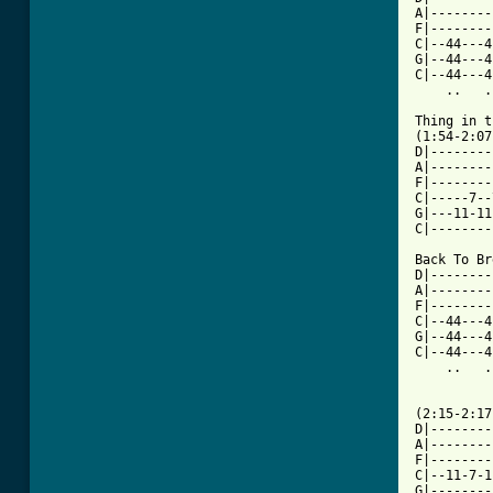
A|--------
F|--------
C|--44---4
G|--44---4
C|--44---4
    ..   .
Thing in t
(1:54-2:07)
D|--------
A|--------
F|--------
C|-----7--
G|---11-11
C|--------
Back To Br
D|--------
A|--------
F|--------
C|--44---4
G|--44---4
C|--44---4
    ..   .
(2:15-2:17)
D|--------
A|--------
F|--------
C|--11-7-1
G|--------