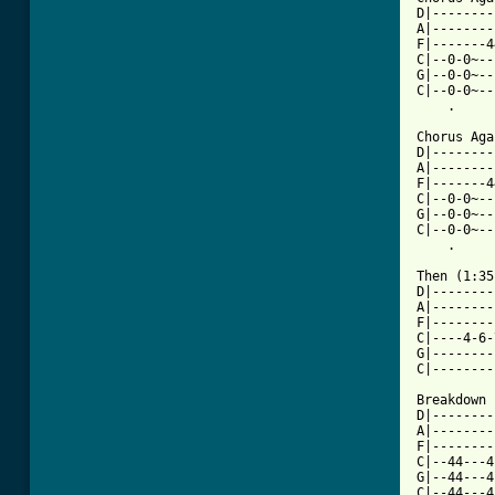
D|--------
A|--------
F|-------4
C|--0-0~--
G|--0-0~--
C|--0-0~--
    .     
Chorus Aga
D|--------
A|--------
F|-------4
C|--0-0~--
G|--0-0~--
C|--0-0~--
    .     
Then (1:35
D|--------
A|--------
F|--------
C|----4-6-
G|--------
C|--------
Breakdown 
D|--------
A|--------
F|--------
C|--44---4
G|--44---4
C|--44---4