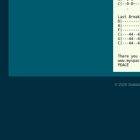
C|--0-0~--
    .     
Last Break
D|--------
A|--------
F|--------
C|---44--4
G|---44--4
C|---44--4
There you 
www.myspac
PEACE
© 2026 Guitart