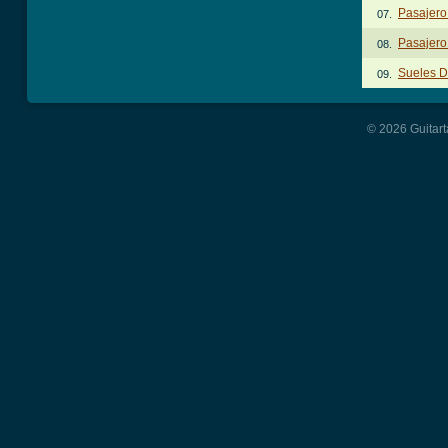
Pasajero
07.
Pasajero
08.
Sueles D
09.
© 2026 Guitart