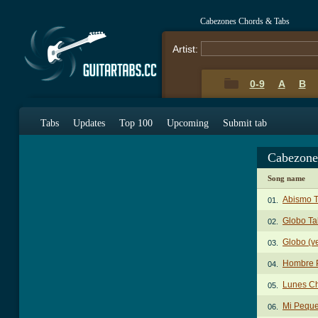
Cabezones Chords & Tabs
Artist:
0-9
A
B
Tabs
Updates
Top 100
Upcoming
Submit tab
Cabezone
Song name
Abismo 
01.
Globo Ta
02.
Globo (ve
03.
Hombre 
04.
Lunes C
05.
Mi Peque
06.