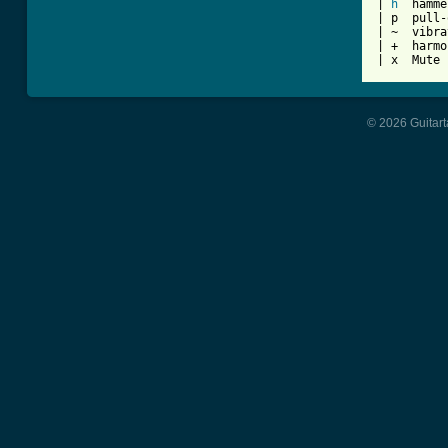
| 
h
  hamme
| p  pull-
| ~  vibra
| +  harmo
© 2026 Guitart