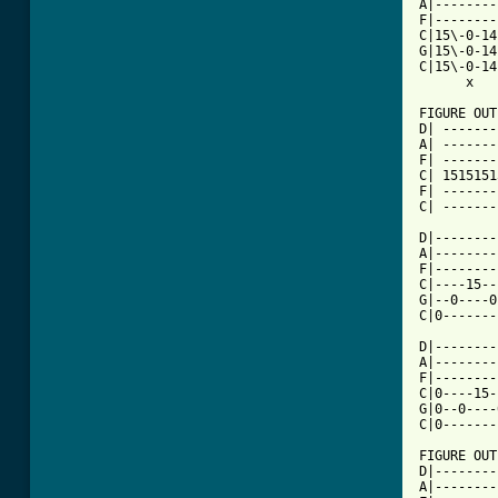
A|--------
F|--------
C|15\-0-14
G|15\-0-14
C|15\-0-14
      x   
FIGURE OUT
D| -------
A| -------
F| -------
C| 1515151
F| -------
C| -------
D|--------
A|--------
F|--------
C|----15--
G|--0----0
C|0-------
D|--------
A|--------
F|--------
C|0----15-
G|0--0----
C|0-------
FIGURE OUT
D|--------
A|--------