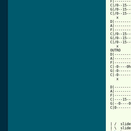
F|--------
C|/0--15--
G|/0--15--
C|/0--15--
   x      
D|--------
A|--------
F|--------
C|/0--15--
G|/0--15--
C|/0--15--
   x      
OUTRO

D|--------
A|--------
F|--------
C|-0----0h
G|-0------
C|-0------
   x

D|--------
A|--------
F|--------
C|----15--
G|--0----0
C|0-------
| /  slide
| \  slide