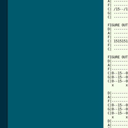
A| -------
F| -------
C| /15--/1
G| -------
C| -------
FIGURE OUT
D| -------
A| -------
F| -------
C| 1515151
F| -------
C| -------
FIGURE OUT
D|--------
A|--------
F|--------
C|0--15--0
G|0--15--0
C|0--15--0
  x      x
D|--------
A|--------
F|--------
C|0--15--0
G|0--15--0
C|0--15--0
  x      x
D|--------
A|--------