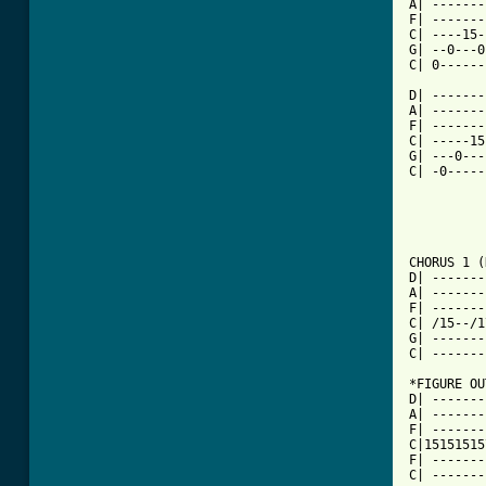
A| -------
F| -------
C| ----15-
G| --0---0
C| 0------
D| -------
A| -------
F| -------
C| -----15
G| ---0---
C| -0-----
CHORUS 1 (
D| -------
A| -------
F| -------
C| /15--/1
G| -------
C| -------
*FIGURE OU
D| -------
A| -------
F| -------
C|15151515
F| -------
C| -------