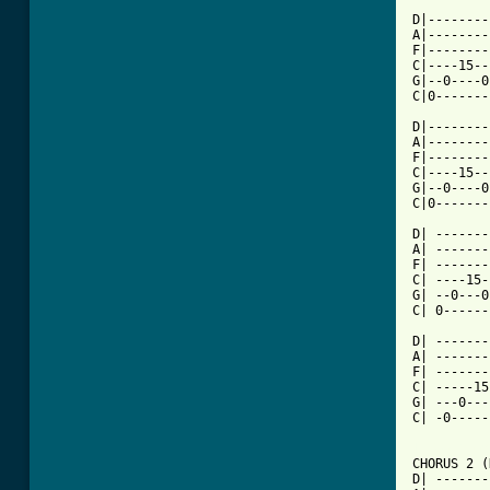
D|--------
A|--------
F|--------
C|----15--
G|--0----0
C|0-------
D|--------
A|--------
F|--------
C|----15--
G|--0----0
C|0-------
D| -------
A| -------
F| -------
C| ----15-
G| --0---0
C| 0------
D| -------
A| -------
F| -------
C| -----15
G| ---0---
C| -0-----
[ Tab from

CHORUS 2 (
D| -------