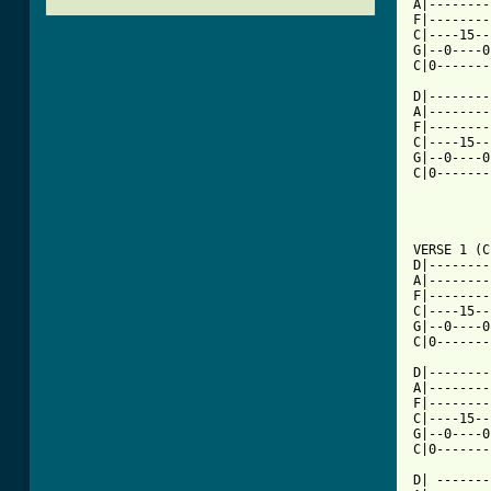
A|--------
F|--------
C|----15--
G|--0----0
C|0-------
D|--------
A|--------
F|--------
C|----15--
G|--0----0
C|0-------
VERSE 1 (C
D|--------
A|--------
F|--------
C|----15--
G|--0----0
C|0-------
D|--------
A|--------
F|--------
C|----15--
G|--0----0
C|0-------
D| -------