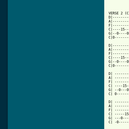
VERSE 2 (C
D|--------
A|--------
F|--------
C|----15--
G|--0----0
C|0-------
D|--------
A|--------
F|--------
C|----15--
G|--0----0
C|0-------
D| -------
A| -------
F| -------
C| ----15-
G| --0---0
C| 0------
D| -------
A| -------
F| -------
C| -----15
G| ---0---
C| -0-----
          