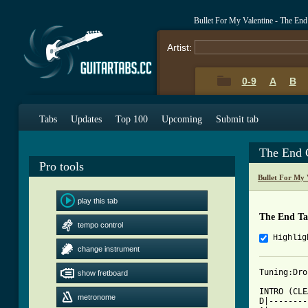
Bullet For My Valentine - The En
Artist:
0-9
A
B
Tabs
Updates
Top 100
Upcoming
Submit tab
The End 
Pro tools
Bullet For My 
play this tab
The End T
tempo control
Highlig
change instrument
Tuning:Dro
show fretboard
INTRO (CLE
metronome
D|--------