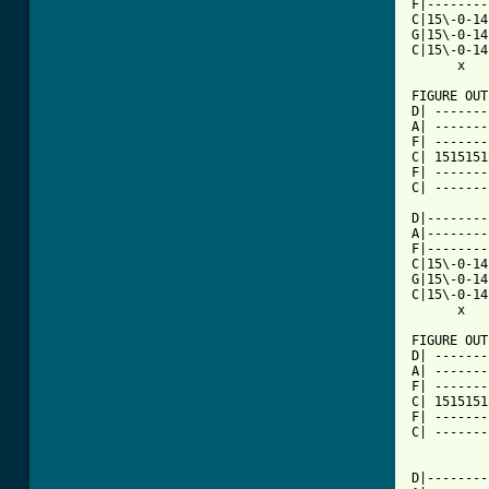
F|--------
C|15\-0-14
G|15\-0-14
C|15\-0-14
      x   
FIGURE OUT
D| -------
A| -------
F| -------
C| 1515151
F| -------
C| -------
D|--------
A|--------
F|--------
C|15\-0-14
G|15\-0-14
C|15\-0-14
      x   
FIGURE OUT
D| -------
A| -------
F| -------
C| 1515151
F| -------
C| -------
D|--------