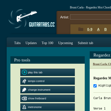
Bruni Carla - Regardez Moi Chord
Artist:
0-9
A
B
Tabs
Updates
Top 100
Upcoming
Submit tab
Regardez
Pro tools
Bruni Carla C
play this tab
Regardez M
tempo control
Highlig
change instrument
Carla Brun
show fretboard
metronome
Verse 1
