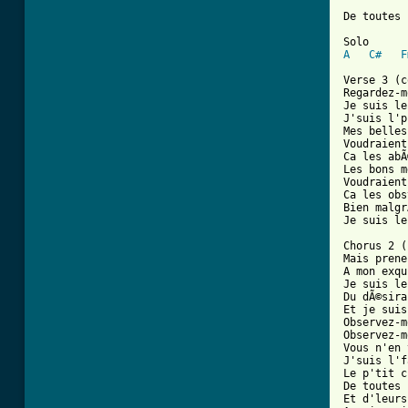
De toutes 
A
C#
F
Verse 3 (c
Regardez-m
Je suis le
J'suis l'p
Mes belles
Voudraient
Ca les abÃ
Les bons m
Voudraient
Ca les obs
Bien malgr
Je suis le
Chorus 2 (
Mais prene
A mon exqu
Je suis le
Du dÃ©sira
Et je suis
Observez-m
Observez-m
Vous n'en 
J'suis l'f
Le p'tit c
De toutes 
Et d'leurs