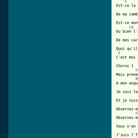
E
Est-ce la 
De ma camb
Est-ce mon
C#
Ou bien l'
De mes cac
Quoi qu'il
E
[ Tab from

Chorus 1

F
Mais prene
B
A mon exqu
Je suis le
Et je suis
Observez-m
F
Observez-m
Vous n'en 
J'suis l'f