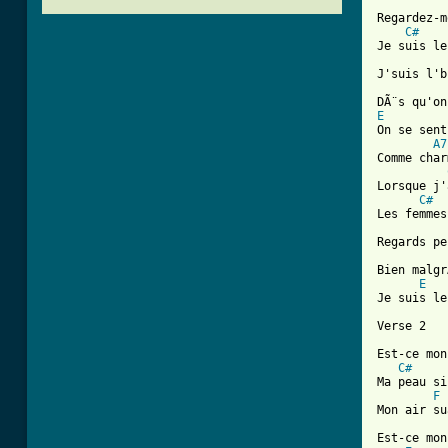
Regardez-moi 	                  
C#
Je suis le
J'suis l'b
E
On se sent
A7
Comme char
Lorsque j'
C#
Les femmes
Regards pe
Bien malgr
E
Je suis le
Verse 2

Est-ce mon
C#
Ma peau si
F
Mon air su
Est-ce mon