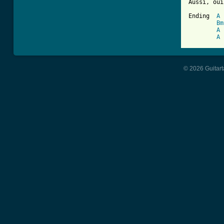
Aussi, oui

Ending	
A
Bm
A
A
© 2026 Guitart