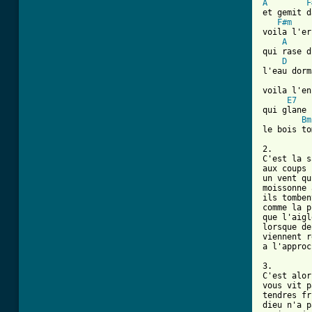
A
F
et gemit d
F#m
voila l'er
A
qui rase d
D
l'eau dorm
voila l'en
E7
qui glane 
Bm
[ Tab from

2.

C'est la s
aux coups 
un vent qu
moissonne 
ils tomben
comme la p
que l'aigl
lorsque de
viennent r
a l'approc
3.

C'est alor
vous vit p
tendres fr
dieu n'a p