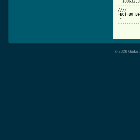
  100632,3
----------
////

=B0|=B0 Be
 ~

----------
© 2026 Guitart