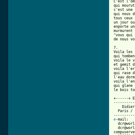
C'est l'om
qui mourut
c'est une 
qui nous d
tous ceux 
un jour ou
enporte un
murmurent 
"vous qui 
de nous vo
7.

Voila les 
qui tomben
voila le v
et gemit d
voila l'er
qui rase d
l'eau dorm
voila l'en
qui glane 
le bois to
+------+ E
----------
    Didier
  Paris / 
e
-mail:

  dcr@worl
  dcr@worl
compuserve