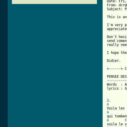
Date: Fri,
From: dcr@
Subject: P
This is an
I'm very p
appreciate
Don't hesi
send comen
really nee
I hope the
Didier.

+------+ C
PENSEE DES
----------
Words  : A
lyrics : G
A
A
A
F