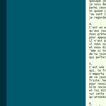
quoique je
je suis de
parmi ceux
et quand j
"ou sont c
je regarde
4.

C'est un a
qu'aux jou
nous preta
pour appuy
il n'est p
il nous su
et nous di
"ame si to
de ta joie
qui porter
5.

C'est une 
qui, le fr
n'emporta 
de sa jeun
Triste, he
pour revoi
elle revie
et lui dit
sur cette 
qu'attends
6.
