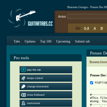
Brassens Georges - Pensee Des M
Artist:
0-9
A
B
Tabs
Updates
Top 100
Upcoming
Submit tab
Pensee D
Pro tools
Brassens Geor
play this tab
Pensee Des
tempo control
Highlig
change instrument
#---------
show fretboard
#This file
#song. You
metronome
#---------