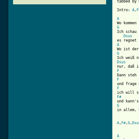
tabbed by 
Intro: 
A
,
F
A
G
Ich schau 
Dsus
A
G
Dsus
F
F
F
F#
G

in allem,
A
,
F#
,
G
,
Dsu
[ Tab from
A