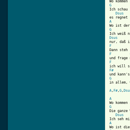
G
Ich schau 
Dsus
A
G
Dsus
F
F
F
F#
G

in allem,
A
,
F#
,
G
,
Dsu
A
G
Die ganze 
Dsus
A