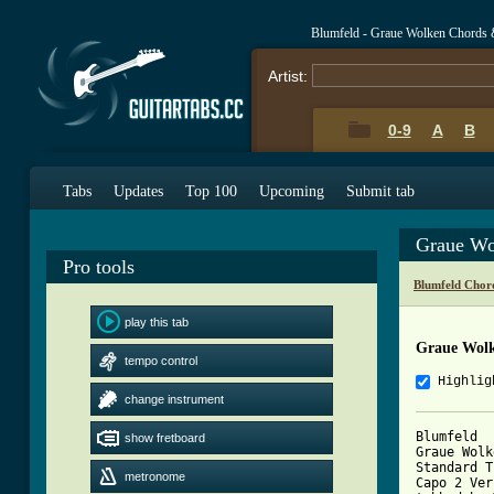
Blumfeld - Graue Wolken Chords 
Artist:
0-9
A
B
Tabs
Updates
Top 100
Upcoming
Submit tab
Graue Wo
Pro tools
Blumfeld Chor
play this tab
Graue Wol
tempo control
Highlig
change instrument
Blumfeld

show fretboard
Graue Wolk
Standard T
metronome
Capo 2 Ver