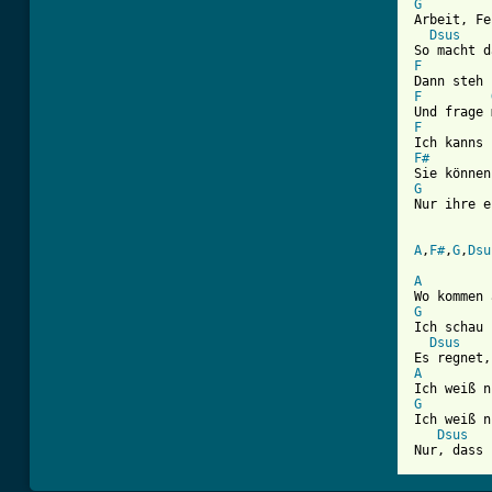
G
Arbeit, Fe
Dsus
F
F
F
F#
G

Nur ihre 
A
,
F#
,
G
,
Dsu
A
G

Ich schau
Dsus
A
G

Ich weiß 
Dsus
Nur, dass 