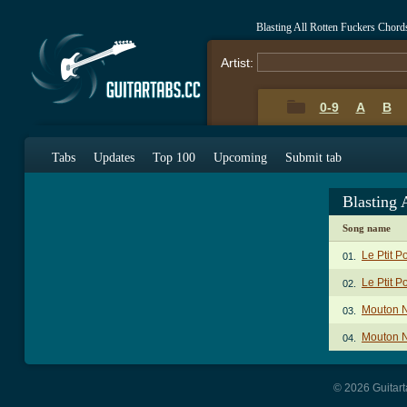
Blasting All Rotten Fuckers Chord
Artist:
0-9
A
B
Tabs
Updates
Top 100
Upcoming
Submit tab
Blasting 
Song name
Le Ptit P
01.
Le Ptit P
02.
Mouton N
03.
Mouton N
04.
© 2026 Guitart