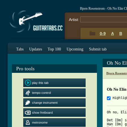
Bjorn Rosenstrom - Oh No Elin C
Artist:
0-9
A
B
Tabs
Updates
Top 100
Upcoming
Submit tab
Oh No El
Pro tools
Bjorn Rosenst
play this tab
Oh No Elin
tempo control
Highlig
change instrument
Oh no, Elin
show fretboard
Det [Dm] s
metronome
Han [Dm] g