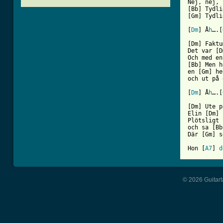
Nej, nej, 
[Bb] Tydli
[Gm] Tydli
[
Dm
] Å
h
….[
[ Tab from

[Dm] Fakt
Det var [D
Och med en
[Bb] Men h
en [Gm] he
och ut på 
[
Dm
] Å
h
….[
[Dm] Ute p
Elin [Dm] 
Plötsligt 
och sa [Bb
Där [Gm] s
Hon [
A7
] 
d
© 2026 Guitart