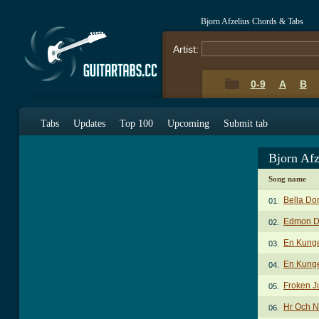
Bjorn Afzelius Chords & Tabs
Artist:
0-9
A
B
Tabs
Updates
Top 100
Upcoming
Submit tab
Bjorn Af
Song name
Bella Do
01.
Edmon Da
02.
En Kung
03.
En Kung
04.
Froken J
05.
Hr Och N
06.