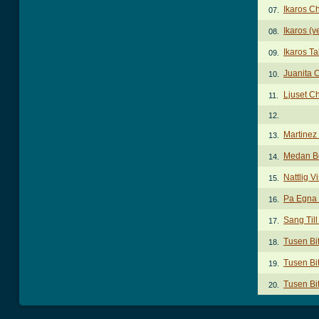
Ikaros C
07.
Ikaros (v
08.
Ikaros T
09.
Juanita 
10.
Ljuset C
11.
12.
Martinez
13.
Medan Bo
14.
Nattlig V
15.
Pa Egna 
16.
Sang Til
17.
Tusen Bi
18.
Tusen Bit
19.
Tusen Bit
20.