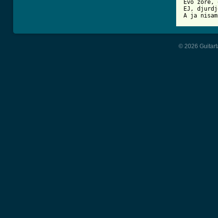
Evo zore, 
EJ, djurdj
A ja nisam
© 2026 Guitart