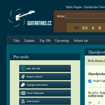
Bijelo Dugme - Djurdjevdan Chor
Artist:
0-9
A
B
Tabs
Updates
Top 100
Upcoming
Submit tab
Djurdjev
Pro tools
Bijelo Dugme 
play this tab
Djurdjevda
tempo control
Highlig
change instrument
Bijelo Dug
show fretboard
ĐURĐEVDAN

metronome
Am
G