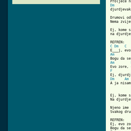
Dm
djurdjevak
Drumovi od
Nema zvije
Ej, kome s
[ Tab from
C
Dm
C
Am
Am
F
Dm
Am
A ja nisam
Ej, kome s
Na djurdje
Njeno ime 
Svakog dru
REFREN:

Ej, evo zo
Bogu da se