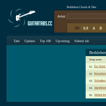
Bethlehem Chords & Tabs
Artist:
0-9
A
B
Tabs
Updates
Top 100
Upcoming
Submit tab
Bethlehe
Song name
Du Solst
01.
Knochen
02.
Schatten
03.
Vargtim
04.
Veiled Ir
05.