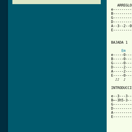
   ARREGLO
e---------
B---------
G---------
D---------
A--3--2--0
E---------
BAJADA 1

Em
e-----0---
B-----0---
G-----0---
D-----2---
A-----2---
E-----0---
  ♪♪  ♪   ♪
INTRODUCCI
          
e--3---3--
B—-3h5-3--
G---------
D---------
A---------
E---------