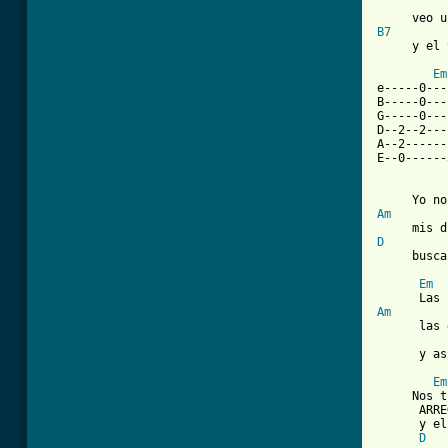
B7
[ Tab from
Em
e-----0---
B-----0---
G-----0---
D--2--2---
A--2------
E--0------
Am
D
     busca
Em
Am
      las 
          
      y as
Em
     Nos t
      ARRE
      y el
D