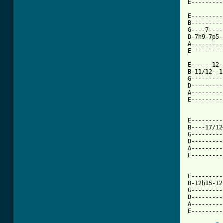
E---------
E---------
B---------
G----7----
D-7h9-7p5-
A---------
E---------
E------12-
B-11/12--1
G---------
D---------
A---------
E---------
E---------
B----17/12
G---------
D---------
A---------
E---------
E---------
B-12h15-12
G---------
D---------
A---------
E---------