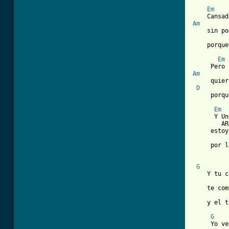
Em
Am
    sin po
    porque
Em
Am

     quie
D
     porqu
Em
      Y Un
        AR
     estoy
          
     por l
G
    Y tu c
    te com
    y el t
G
     Yo ve