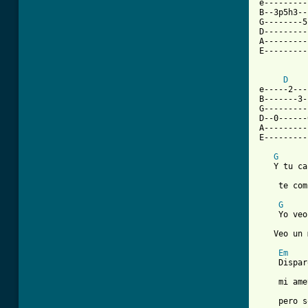
e---------
B--3p5h3--
G--------5
D---------
A---------
E---------
D
e-----2---
B-------3-
G---------
D--0------
A---------
E---------
G
   Y tu ca
    te com
G
    Yo veo
   Veo un 
Em
    Dispar
    mi ame
    pero s