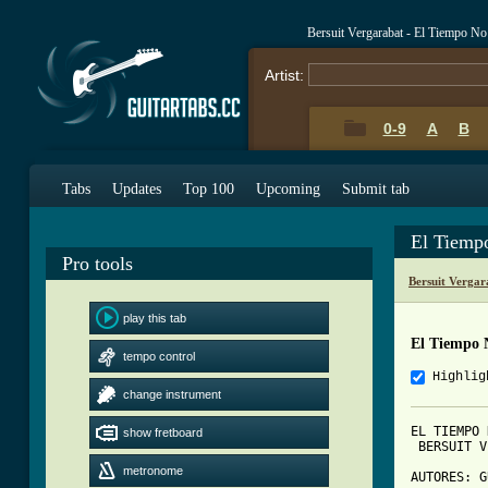
Bersuit Vergarabat - El Tiempo N
Artist:
0-9
A
B
Tabs
Updates
Top 100
Upcoming
Submit tab
El Tiemp
Pro tools
Bersuit Verga
play this tab
El Tiempo 
tempo control
Highlig
change instrument
EL TIEMPO 
show fretboard
 BERSUIT V
metronome
AUTORES: G