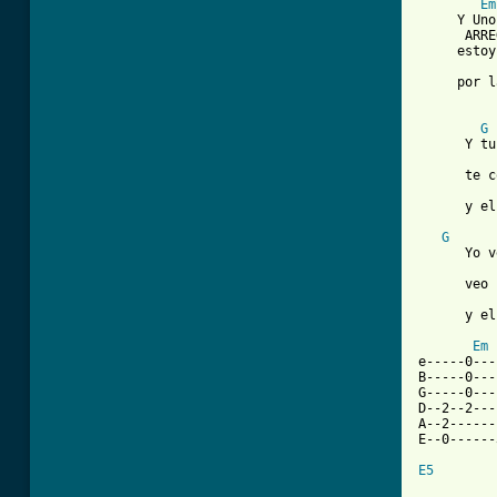
Em
     Y Uno
      ARRE
     estoy
          
     por l
G
      Y tu
      te c
      y el
G
      Yo v
      veo 
          
      y el
Em
e-----0---
B-----0---
G-----0---
D--2--2---
A--2------
E--0------
E5