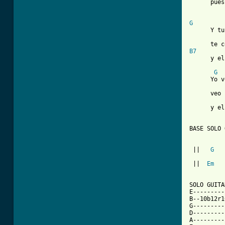
      pues
G
      Y tu
B7
      y el
G
      Yo v
      veo 
          
      y el
BASE SOLO 
 ||   
G
   
 ||  
Em
   
SOLO GUITA
E---------
B--10b12r1
G---------
D---------
A---------