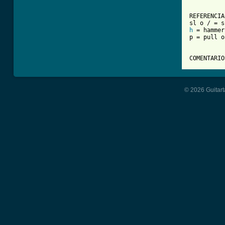
          
REFERENCIAS
h
 = hammer

p = pull o
COMENTARIO
© 2026 Guitart