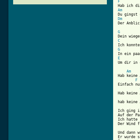
F
Am
Dm

Der Anbli
G
C
G
E
Um dir in 
Am
Hab keine 
F
Einfach nu
Hab keine 
[ Tab from

Ich ging 
Auf der Pa
Ich hatte 
Der Wind f
Und dann w
Er wurde s