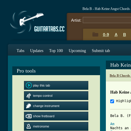
Bela B - Hab Keine Angst Chords
Artist:
0-9
A
B
Tabs
Updates
Top 100
Upcoming
Submit tab
Hab Kein
Pro tools
Bela B Chords
play this tab
Hab Keine 
tempo control
Highlig
change instrument
Bela B. (F
show fretboard
Am
metronome