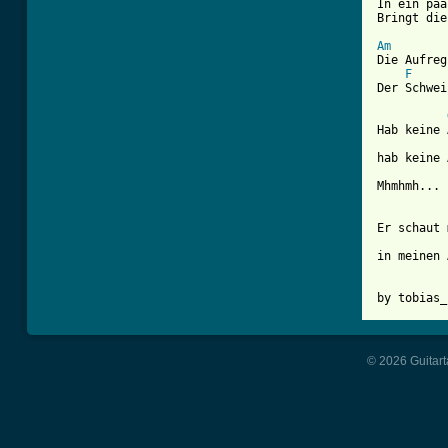
In ein paa
Bringt die
Am
Die Aufreg
F
Der Schwei
Hab keine 
hab keine 
Mhmhmh...

Er schaut 
in meinen 
by tobias_
© 2026 Guitart