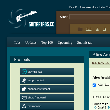
Bela B - Altes Arschloch Liebe Ch
Artist:
0-9
A
B
Tabs
Updates
Top 100
Upcoming
Submit tab
Altes Ar
Pro tools
Bela B Chords
play this tab
Altes Arsch
tempo control
Highlig
change instrument
Altes Arsc
show fretboard
Hauptriff:

metronome
C
(5mal) 
D