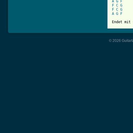
A
G
F
F
C
G
F
C
G
A
G
F
© 2026 Guitart