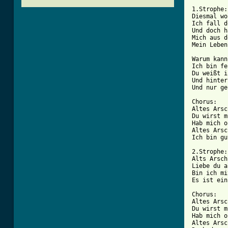
1.Strophe:

Diesmal wo
Ich fall d
Und doch h
Mich aus d
Mein Leben
Warum kann
Ich bin fe
Du weißt i
Und hinter
Und nur ge
Chorus:

Altes Arsc
Du wirst m
Hab mich o
Altes Arsc
Ich bin gu
2.Strophe:

Alts Arsch
Liebe du a
Bin ich mi
Es ist ein
Chorus:

Altes Arsc
Du wirst m
Hab mich o
Altes Arsc