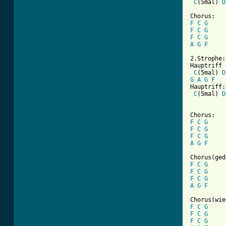
C
(5mal) 
D
F
C
G
F
C
G
F
C
G
A
G
F
2.Strophe:

Hauptriff

C
(5mal) 
D
G
A
G
F
Hauptriff:

C
(5mal) 
D
F
C
G
F
C
G
F
C
G
A
G
F
F
C
G
F
C
G
F
C
G
A
G
F
F
C
G
F
C
G
F
C
G