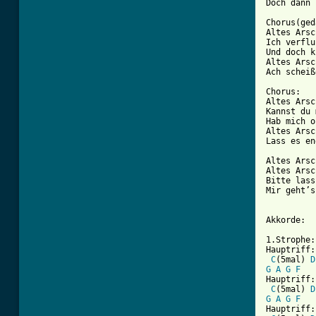
Doch dann 
Chorus(ged
Altes Arsc
Ich verflu
Und doch k
Altes Arsc
[ Tab from

Chorus:

Altes Arsc
Kannst du 
Hab mich o
Altes Arsc
Lass es en
Altes Arsc
Altes Arsc
Bitte lass
Mir geht’s
Akkorde:

1.Strophe:

Hauptriff:

C
(5mal) 
D
G
A
G
F
Hauptriff:

C
(5mal) 
D
G
A
G
F
Hauptriff:
