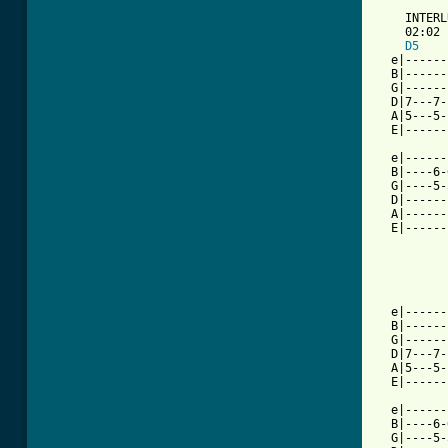
    INTERL
    02:02

D5
  e|------
  B|------
  G|------
  D|7---7-
  A|5---5-
  E|------
  e|------
  B|----6-
  G|----5-
  D|------
  A|------
  E|------
  e|------
  B|------
  G|------
  D|7---7-
  A|5---5-
  E|------
          
  e|------
  B|----6-
  G|----5-