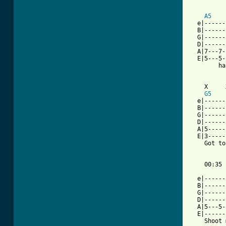
A5
  e|------
  B|------
  G|------
  D|------
  A|7---7-
  E|5---5-
        ha
    X     
G5
  e|------
  B|------
  G|------
  D|------
  A|5-----
  E|3-----
    Got to
          
    00:35

  e|------
  B|------
  G|------
  D|------
  A|5---5-
  E|------
    Shoot 