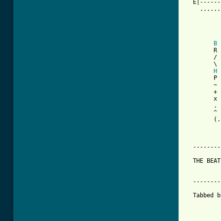
B
 
        R 
        / 
        \ 
H
 
        P 
        ~ 
        + 
        x 
        . 
        ^ 
        (.
  --------
  THE BEAT
          
  --------
  Tabbed b