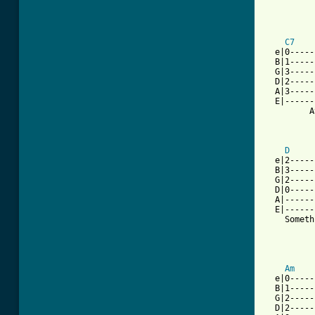
C7
  e|0-----
  B|1-----
  G|3-----
  D|2-----
  A|3-----
  E|------
         A
          
D
  e|2-----
  B|3-----
  G|2-----
  D|0-----
  A|------
  E|------
    Someth
          
Am
    
  e|0-----
  B|1-----
  G|2-----
  D|2-----