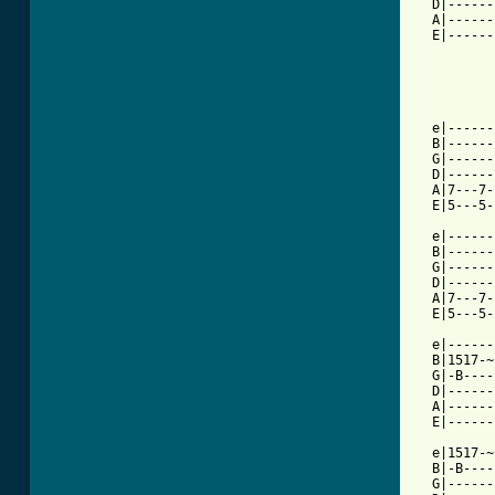
  D|------
  A|------
  E|------
  e|------
  B|------
  G|------
  D|------
  A|7---7-
  E|5---5-
          
  e|------
  B|------
  G|------
  D|------
  A|7---7-
  E|5---5-
  e|------
  B|1517-~
  G|-B----
  D|------
  A|------
  E|------
  e|1517-~
  B|-B----
  G|------