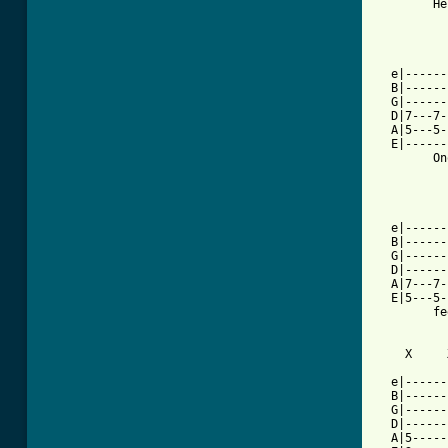
        He
  e|------
  B|------
  G|------
  D|7---7-
  A|5---5-
  E|------
        On
          
  e|------
  B|------
  G|------
  D|------
  A|7---7-
  E|5---5-
        fe
    X     
  e|------
  B|------
  G|------
  D|------
  A|5-----