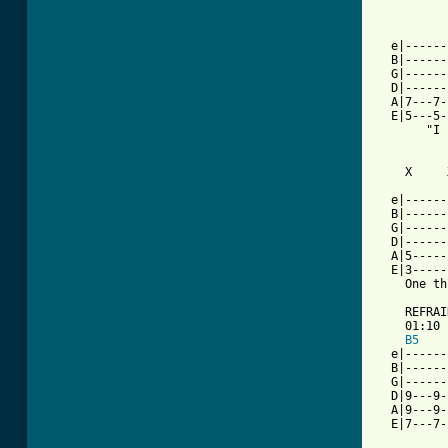
  e|------
  B|------
  G|------
  D|------
  A|7---7-
  E|5---5-
       "I 
          
    X     
  e|------
  B|------
  G|------
  D|------
  A|5-----
  E|3-----
    One th
          
    REFRAIN
    01:10

B5
  e|------
  B|------
  G|------
  D|9---9-
  A|9---9-
  E|7---7-
          