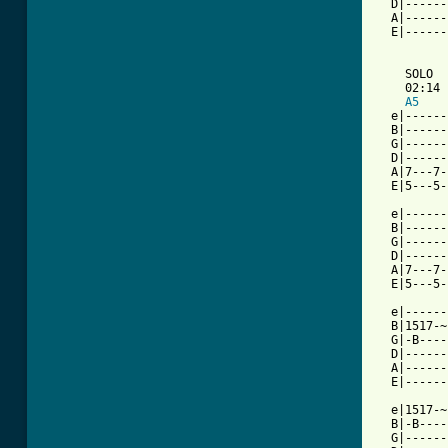
  D|------
  A|------
  E|------
    SOLO

    02:14

A5
  e|------
  B|------
  G|------
  D|------
  A|7---7-
  E|5---5-
          
  e|------
  B|------
  G|------
  D|------
  A|7---7-
  E|5---5-
  e|------
  B|1517-~
  G|-B----
  D|------
  A|------
  E|------
  e|1517-~
  B|-B----
  G|------