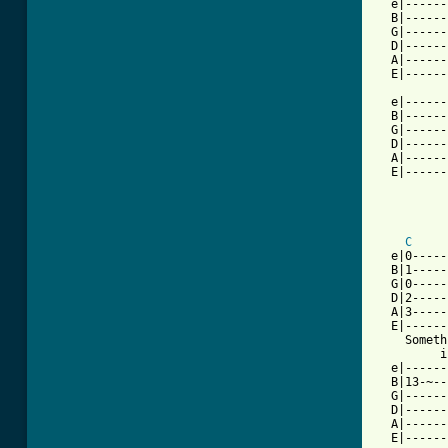
  e|------
  B|------
  G|------
  D|------
  A|------
  E|------
  e|------
  B|------
  G|------
  D|------
  A|------
  E|------
C
  e|0-----
  B|1-----
  G|0-----
  D|2-----
  A|3-----
  E|------
    Someth
         i
  e|------
  B|13-~--
  G|------
  D|------
  A|------
  E|------