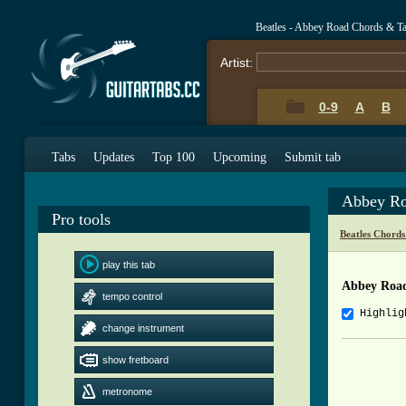
Beatles - Abbey Road Chords & T
Artist:
0-9
A
B
Tabs
Updates
Top 100
Upcoming
Submit tab
Abbey Ro
Pro tools
Beatles Chords
play this tab
Abbey Roa
tempo control
Highlig
change instrument
          
show fretboard
          
metronome
          