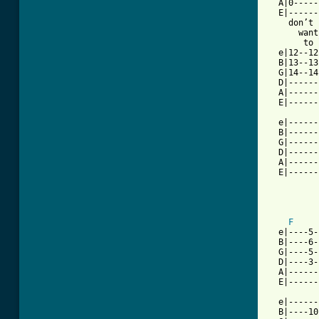
  A|0-----
  E|------
    don’t 
      want
       to 
  e|12--12
  B|13--13
  G|14--14
  D|------
  A|------
  E|------
  e|------
  B|------
  G|------
  D|------
  A|------
  E|------
F
  e|----5-
  B|----6-
  G|----5-
  D|----3-
  A|------
  E|------
  e|------
  B|----10