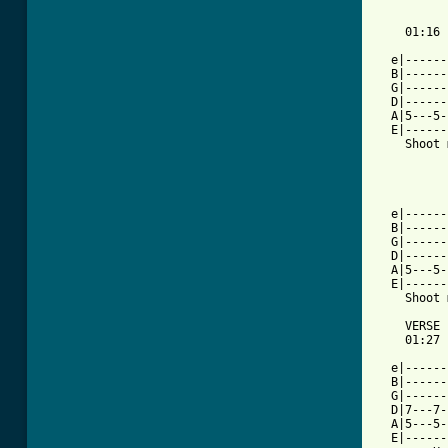
    01:16

  e|------
  B|------
  G|------
  D|------
  A|5---5-
  E|------
    Shoot 
  e|------
  B|------
  G|------
  D|------
  A|5---5-
  E|------
    Shoot 
    VERSE

    01:27

  e|------
  B|------
  G|------
  D|7---7-
  A|5---5-
  E|------