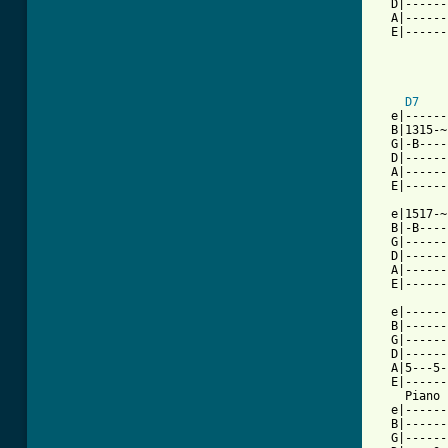
  D|------
  A|------
  E|------
D7