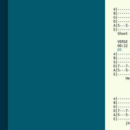
  e|------
  B|------
  G|------
  D|------
  A|5---5-
  E|------
    Shoot 
    VERSE

    00:12

D5
  e|------
  B|------
  G|------
  D|7---7-
  A|5---5-
  E|------
        He
          
  e|------
  B|------
  G|------
  D|7---7-
  A|5---5-
  E|------
        jo