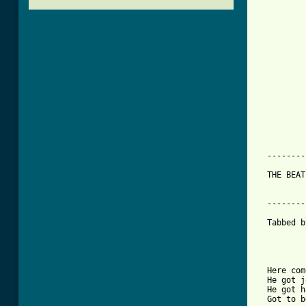
          
          
          
          
          
          
          
          
          
          
          
          
          
          
          
  --------
  THE BEAT
          
  --------
  Tabbed b
  Here com
  He got j
  He got h
  Got to b