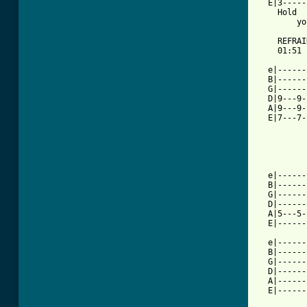
  E|3-----
    Hold  
        yo
    REFRAIN
    01:51

  e|------
  B|------
  G|------
  D|9---9-
  A|9---9-
  E|7---7-
          
          
  e|------
  B|------
  G|------
  D|------
  A|5---5-
  E|------
          
  e|------
  B|------
  G|------
  D|------
  A|------
  E|------