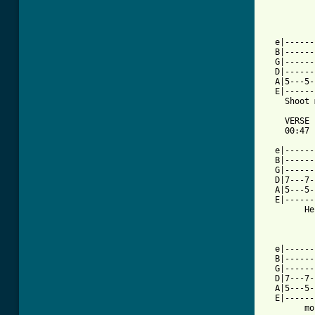
  e|------
  B|------
  G|------
  D|------
  A|5---5-
  E|------
    Shoot 
    VERSE

    00:47

  e|------
  B|------
  G|------
  D|7---7-
  A|5---5-
  E|------
        He
          
  e|------
  B|------
  G|------
  D|7---7-
  A|5---5-
  E|------
        mo