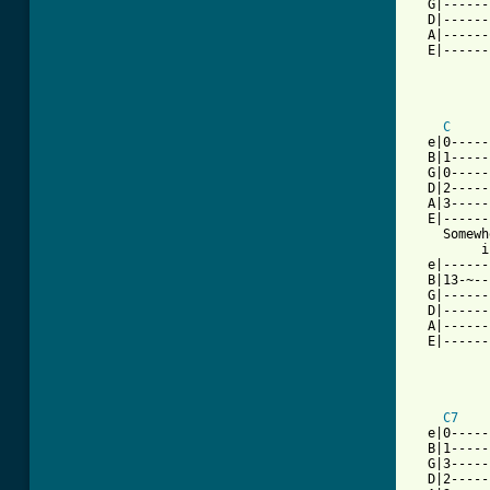
  G|------
  D|------
  A|------
  E|------
C
  e|0-----
  B|1-----
  G|0-----
  D|2-----
  A|3-----
  E|------
    Somewh
         i
  e|------
  B|13-~--
  G|------
  D|------
  A|------
  E|------
C7
  e|0-----
  B|1-----
  G|3-----
  D|2-----