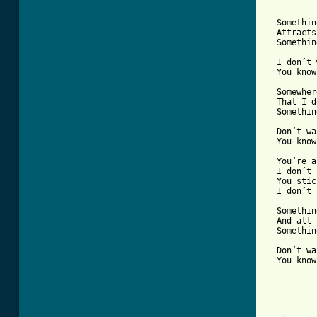
  Somethin
  Attracts
  Somethin
  I don’t 
  You know
  Somewher
  That I d
  Somethin
  Don’t wa
  You know
  You’re a
  I don’t 
  You stic
  I don’t 
  Somethin
  And all 
  Somethin
  Don’t wa
  You know
          