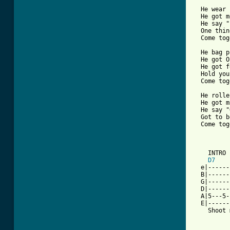
  He wear 
  He got m
  He say "
  One thin
  Come tog
  He bag p
  He got O
  He got f
  Hold you
  Come tog
  He rolle
  He got m
  He say "
  Got to b
  Come tog
    INTRO 
D7
  e|------
  B|------
  G|------
  D|------
  A|5---5-
  E|------
    Shoot 