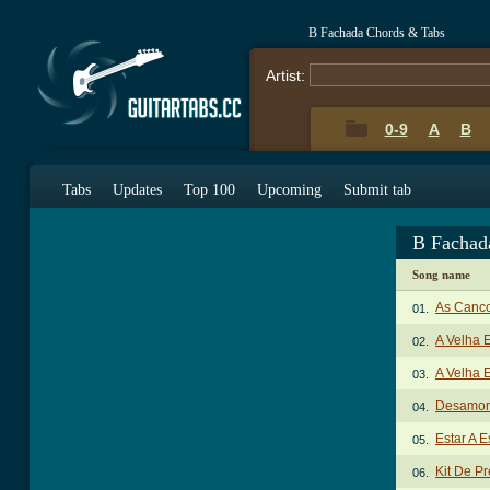
B Fachada Chords & Tabs
Artist:
0-9
A
B
Tabs
Updates
Top 100
Upcoming
Submit tab
B Fachad
Song name
As Canco
01.
A Velha 
02.
A Velha 
03.
Desamor
04.
Estar A 
05.
Kit De Pr
06.