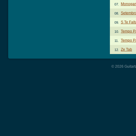
Monogam
07.
Setembr
08.
S Te Fal
09.
Tempo Pa
10.
Tempo Pa
11.
Ze Tab
12.
© 2026 Guitart